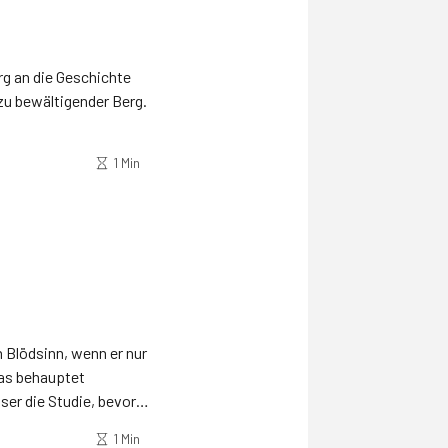
rg an die Geschichte
zu bewältigender Berg.
1 Min
 Blödsinn, wenn er nur
as behauptet
ser die Studie, bevor
1 Min