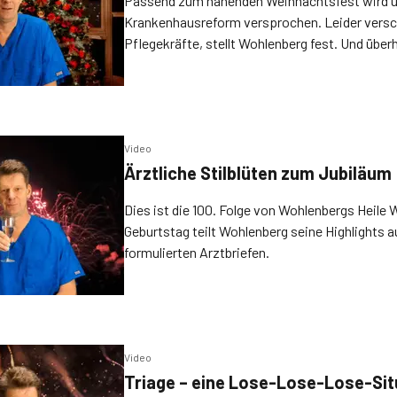
Passend zum nahenden Weihnachtsfest wird u
Krankenhausreform versprochen. Leider versch
Pflegekräfte, stellt Wohlenberg fest. Und überh
momentan überall.
Video
Ärztliche Stilblüten zum Jubiläum
Dies ist die 100. Folge von Wohlenbergs Heile 
Geburtstag teilt Wohlenberg seine Highlights a
formulierten Arztbriefen.
Video
Triage – eine Lose-Lose-Lose-Sit