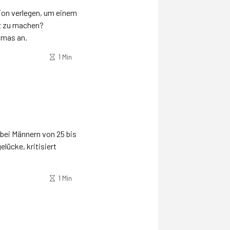
ion verlegen, um einem
z zu machen?
mmas an.
1 Min
bei Männern von 25 bis
lücke, kritisiert
1 Min