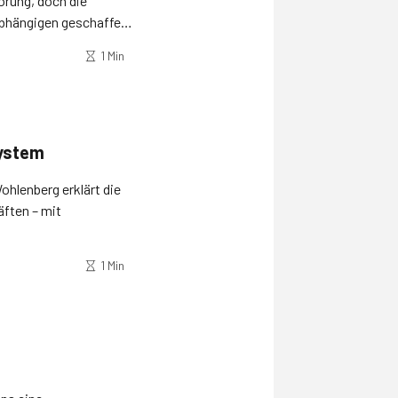
rung, doch die
Abhängigen geschaffen,
1 Min
system
hlenberg erklärt die
äften – mit
1 Min