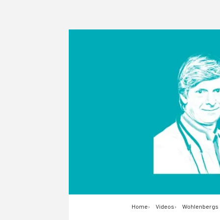
Home
Videos
Wohlenbergs H