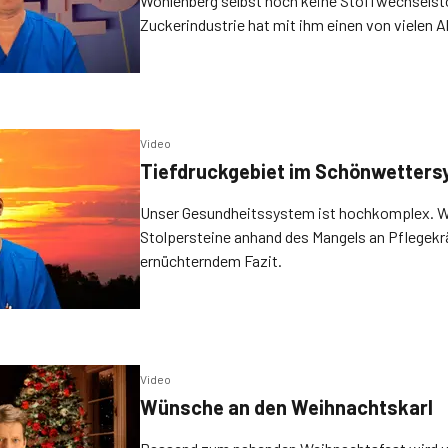
Wohlenberg selbst noch keine Stoffwechselstö
Zuckerindustrie hat mit ihm einen von vielen 
wie er zugibt.
Video
Tiefdruckgebiet im Schönwetter
Unser Gesundheitssystem ist hochkomplex. Wo
Stolpersteine anhand des Mangels an Pflegekr
ernüchterndem Fazit.
Video
Wünsche an den Weihnachtskarl