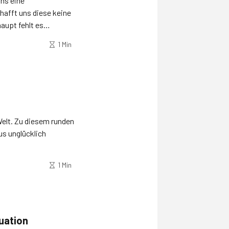
ns eine
afft uns diese keine
aupt fehlt es
1 Min
Welt. Zu diesem runden
us unglücklich
1 Min
uation