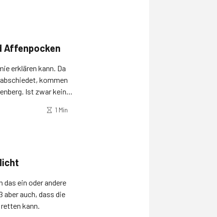
d Affenpocken
ie erklären kann. Da
erabschiedet, kommen
enberg. Ist zwar keine
1 Min
licht
 das ein oder andere
 aber auch, dass die
retten kann.