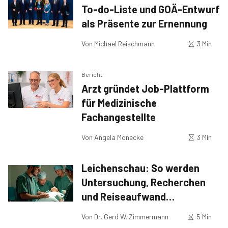
To-do-Liste und GOÄ-Entwurf
als Präsente zur Ernennung
Von
Michael Reischmann
3 Min
Bericht
Arzt gründet Job-Plattform
für Medizinische
Fachangestellte
Von
Angela Monecke
3 Min
Leichenschau: So werden
Untersuchung, Recherchen
und Reiseaufwand
abgerechnet
Von
Dr. Gerd W. Zimmermann
5 Min