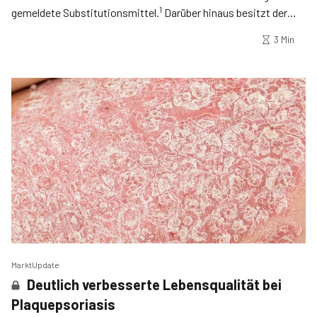
1
gemeldete Substitutionsmittel.
Darüber hinaus besitzt der
Wirkstoff eine eigenständige zugelassene Bedeutung als
3 Min
starkes Opioidanalgetikum. Mit Levomethadon Aristo® steht
Schmerz- und Palliativmedizinern dementsprechend ein
Opioidanalgetikum zur Behandlung starker Schmerzen von
Erwachsenen zur Verfügung. Das Sortiment umfasst teilbare
Tabletten in den Wirkstärken 5 mg und 20 mg sowie Tropfen
2,3
zum Einnehmen mit einer Konzentration von 5 mg/ml.
MarktUpdate
Deutlich verbesserte Lebensqualität bei
Plaquepsoriasis