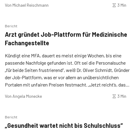
„einfach mal machen“.
Von
Michael Reischmann
3 Min
Bericht
Arzt gründet Job-Plattform für Medizinische
Fachangestellte
Kündigt eine MFA, dauert es meist einige Wochen, bis eine
passende Nachfolge gefunden ist. Oft sei die Personalsuche
„für beide Seiten frustrierend“, weiß Dr. Oliver Schmidt, Gründer
der Job-Plattform, was er vor allem an unübersichtlichen
Portalen mit unfairen Preisen festmacht. „Jetzt reicht’s, das
machen wir besser“, sagten sich deshalb der niedergelassene
Von
Angela Monecke
3 Min
Arzt und sein Team und starteten die MFA-Börse.
Bericht
„Gesundheit wartet nicht bis Schulschluss“