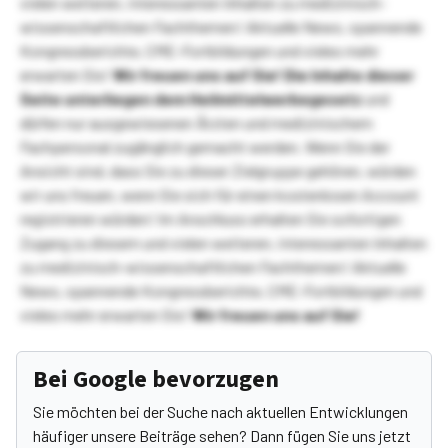
vielen weiteren, interessanten Inhalten zu medizinisch-
wissenschaftlichen Fachthemen! Aktuelle News, spannende
Kongressberichte, CME-Fortbildungen und vieles mehr
erwarten Sie!
Wir freuen uns auf Sie!
Die Inhalte dieser
Seite unterliegen dem Heilmittelwerbegesetz
und
dürfen nur ausgewiesenen Ärzten und medizinischem
Fachpersonal zugänglich gemacht werden. Wenn Sie der
Ansicht sind, dass Sie zu dieser Zielgruppe gehören, würden
wir uns freuen, wenn Sie sich für einen kostenlosen Account
registrieren würden! Im Anschluss erhalten Sie sofortigen
Zugang zu diesem und vielen weiteren, interessanten Inhalten
zu medizinisch-wissenschaftlichen Fachthemen! Aktuelle
News, spannende Kongressberichte, CME-Fortbildungen und
vieles mehr erwarten Sie!
Wir freuen uns auf Sie!
Bei Google bevorzugen
Sie möchten bei der Suche nach aktuellen Entwicklungen
häufiger unsere Beiträge sehen? Dann fügen Sie uns jetzt