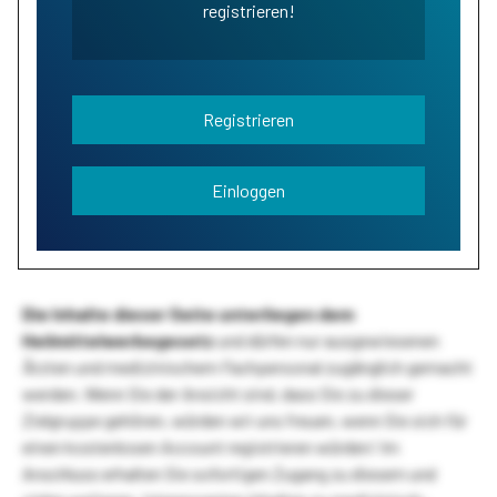
registrieren!
Registrieren
Einloggen
Die Inhalte dieser Seite unterliegen dem
Heilmittelwerbegesetz
und dürfen nur ausgewiesenen
Ärzten und medizinischem Fachpersonal zugänglich gemacht
werden. Wenn Sie der Ansicht sind, dass Sie zu dieser
Zielgruppe gehören, würden wir uns freuen, wenn Sie sich für
einen kostenlosen Account registrieren würden! Im
Anschluss erhalten Sie sofortigen Zugang zu diesem und