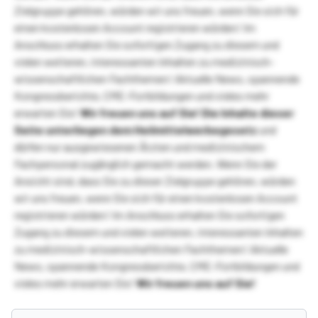
Zielgruppe gehören, würden wir uns freuen, wenn Sie sich für
einen kostenlosen Account registrieren würden! Im
Anschluss erhalten Sie sofortigen Zugang zu diesem und
vielen weiteren, interessanten Inhalten zu medizinisch-
wissenschaftlichen Fachthemen! Aktuelle News, spannende
Kongressberichte, CME-Fortbildungen und vieles mehr
erwarten Sie!
Wir freuen uns auf Sie!
Die Inhalte dieser
Seite unterliegen dem Heilmittelwerbegesetz
und
dürfen nur ausgewiesenen Ärzten und medizinischem
Fachpersonal zugänglich gemacht werden. Wenn Sie der
Ansicht sind, dass Sie zu dieser Zielgruppe gehören, würden
wir uns freuen, wenn Sie sich für einen kostenlosen Account
registrieren würden! Im Anschluss erhalten Sie sofortigen
Zugang zu diesem und vielen weiteren, interessanten Inhalten
zu medizinisch-wissenschaftlichen Fachthemen! Aktuelle
News, spannende Kongressberichte, CME-Fortbildungen und
vieles mehr erwarten Sie!
Wir freuen uns auf Sie!