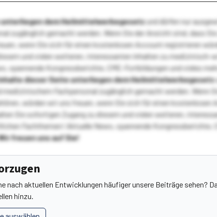
te unterliegen dem Heilmittelwerbegesetz
und dürfen nur ausge
l zugänglich gemacht werden. Wenn Sie der Ansicht sind, dass Sie 
reuen, wenn Sie sich für einen kostenlosen Account registrieren wür
diesem und vielen weiteren, interessanten Inhalten zu medizinisch-
s, spannende Kongressberichte, CME-Fortbildungen und vieles meh
Inhalte dieser Seite unterliegen dem Heilmittelwerbegesetz
 medizinischem Fachpersonal zugänglich gemacht werden. Wenn Sie
ehören, würden wir uns freuen, wenn Sie sich für einen kostenlosen 
ten Sie sofortigen Zugang zu diesem und vielen weiteren, interessa
lichen Fachthemen! Aktuelle News, spannende Kongressberichte, 
Wir freuen uns auf Sie!
vorzugen
he nach aktuellen Entwicklungen häufiger unsere Beiträge sehen? Da
llen hinzu.
le auswählen