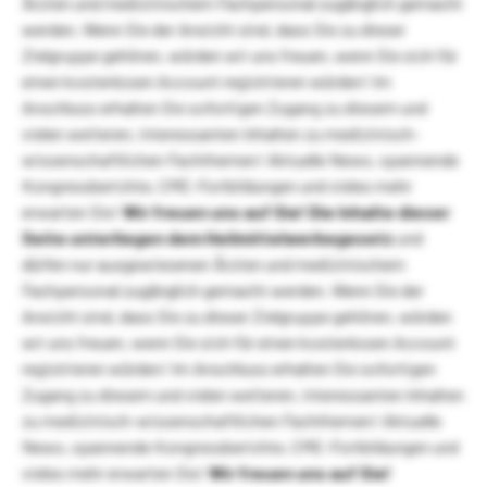
Ärzten und medizinischem Fachpersonal zugänglich gemacht
werden. Wenn Sie der Ansicht sind, dass Sie zu dieser
Zielgruppe gehören, würden wir uns freuen, wenn Sie sich für
einen kostenlosen Account registrieren würden! Im
Anschluss erhalten Sie sofortigen Zugang zu diesem und
vielen weiteren, interessanten Inhalten zu medizinisch-
wissenschaftlichen Fachthemen! Aktuelle News, spannende
Kongressberichte, CME-Fortbildungen und vieles mehr
erwarten Sie!
Wir freuen uns auf Sie!
Die Inhalte dieser
Seite unterliegen dem Heilmittelwerbegesetz
und
dürfen nur ausgewiesenen Ärzten und medizinischem
Fachpersonal zugänglich gemacht werden. Wenn Sie der
Ansicht sind, dass Sie zu dieser Zielgruppe gehören, würden
wir uns freuen, wenn Sie sich für einen kostenlosen Account
registrieren würden! Im Anschluss erhalten Sie sofortigen
Zugang zu diesem und vielen weiteren, interessanten Inhalten
zu medizinisch-wissenschaftlichen Fachthemen! Aktuelle
News, spannende Kongressberichte, CME-Fortbildungen und
vieles mehr erwarten Sie!
Wir freuen uns auf Sie!