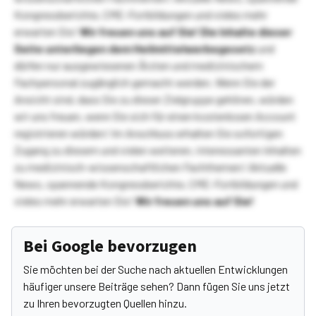
Kongressberichte, CME-Fortbildungen und vieles mehr
erwarten Sie!
Wir freuen uns auf Sie!
Die Inhalte dieser
Seite unterliegen dem Heilmittelwerbegesetz
und
dürfen nur ausgewiesenen Ärzten und medizinischem
Fachpersonal zugänglich gemacht werden. Wenn Sie der
Ansicht sind, dass Sie zu dieser Zielgruppe gehören, würden
wir uns freuen, wenn Sie sich für einen kostenlosen Account
registrieren würden! Im Anschluss erhalten Sie sofortigen
Zugang zu diesem und vielen weiteren, interessanten Inhalten
zu medizinisch-wissenschaftlichen Fachthemen! Aktuelle
News, spannende Kongressberichte, CME-Fortbildungen und
vieles mehr erwarten Sie!
Wir freuen uns auf Sie!
Bei Google bevorzugen
Sie möchten bei der Suche nach aktuellen Entwicklungen
häufiger unsere Beiträge sehen? Dann fügen Sie uns jetzt
zu Ihren bevorzugten Quellen hinzu.