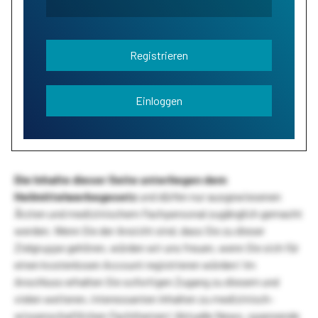
Registrieren
Einloggen
Die Inhalte dieser Seite unterliegen dem
Heilmittelwerbegesetz
und dürfen nur ausgewiesenen
Ärzten und medizinischem Fachpersonal zugänglich gemacht
werden. Wenn Sie der Ansicht sind, dass Sie zu dieser
Zielgruppe gehören, würden wir uns freuen, wenn Sie sich für
einen kostenlosen Account registrieren würden! Im
Anschluss erhalten Sie sofortigen Zugang zu diesem und
vielen weiteren, interessanten Inhalten zu medizinisch-
wissenschaftlichen Fachthemen! Aktuelle News, spannende