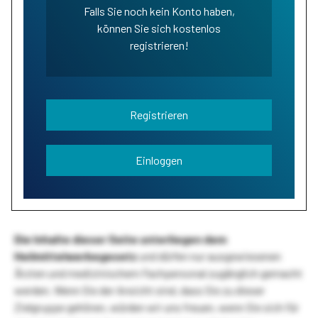
Falls Sie noch kein Konto haben,
können Sie sich kostenlos
registrieren!
Registrieren
Einloggen
Die Inhalte dieser Seite unterliegen dem
Heilmittelwerbegesetz
und dürfen nur ausgewiesenen
Ärzten und medizinischem Fachpersonal zugänglich gemacht
werden. Wenn Sie der Ansicht sind, dass Sie zu dieser
Zielgruppe gehören, würden wir uns freuen, wenn Sie sich für