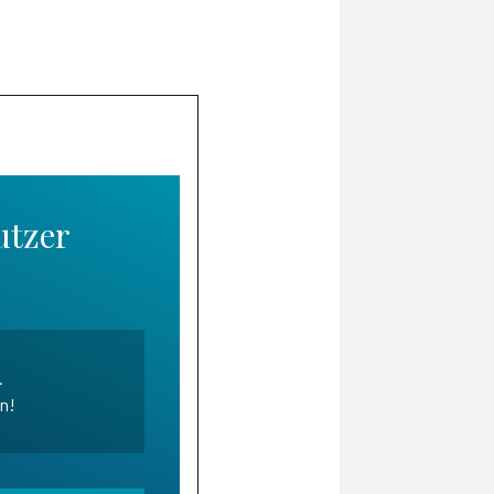
utzer
.
en!