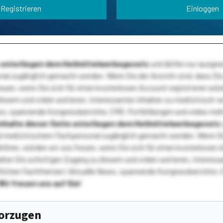
Registrieren
Einloggen
te unterliegen dem Heilmittelwerbegesetz
und dürfen nur ausge
l zugänglich gemacht werden. Wenn Sie der Ansicht sind, dass Sie 
reuen, wenn Sie sich für einen kostenlosen Account registrieren wür
diesem und vielen weiteren, interessanten Inhalten zu medizinisch-
s, spannende Kongressberichte, CME-Fortbildungen und vieles meh
Inhalte dieser Seite unterliegen dem Heilmittelwerbegesetz
 medizinischem Fachpersonal zugänglich gemacht werden. Wenn Sie
ehören, würden wir uns freuen, wenn Sie sich für einen kostenlosen 
ten Sie sofortigen Zugang zu diesem und vielen weiteren, interessa
lichen Fachthemen! Aktuelle News, spannende Kongressberichte, 
Wir freuen uns auf Sie!
vorzugen