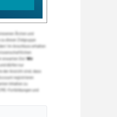
wiesenen Ärzten und
zu dieser Zielgruppe
den! Im Anschluss erhalten
wissenschaftlichen
r erwarten Sie!
Wir
und dürfen nur
 der Ansicht sind, dass
Account registrieren
nten Inhalten zu
CME-Fortbildungen und