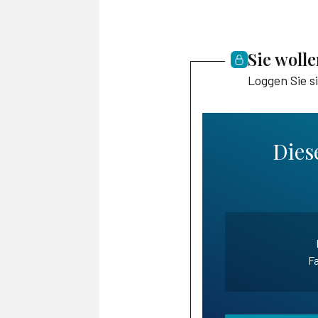
Sie woll
Loggen Sie s
Diese
Fa