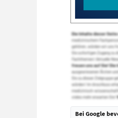
Die Inhalte dieser Sei
medizinischem Fachpersona
gehören, würden wir uns f
Sie sofortigen Zugang zu 
Fachthemen! Aktuelle New
freuen uns auf Sie!
Die 
ausgewiesenen Ärzten und
Sie zu dieser Zielgruppe g
würden! Im Anschluss erhal
medizinisch-wissenschaft
vieles mehr erwarten Sie!
Bei Google be