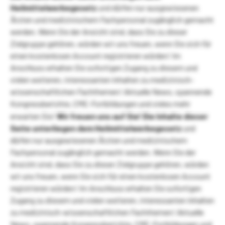
Heilmittelwerbegesetz
und dürfen nur ausgewiesenen
Ärzten und medizinischem Fachpersonal zugänglich gemacht
werden. Wenn Sie der Ansicht sind, dass Sie zu dieser
Zielgruppe gehören, würden wir uns freuen, wenn Sie sich für
einen kostenlosen Account registrieren würden! Im
Anschluss erhalten Sie sofortigen Zugang zu diesem und
vielen weiteren, interessanten Inhalten zu medizinisch-
wissenschaftlichen Fachthemen! Aktuelle News, spannende
Kongressberichte, CME-Fortbildungen und vieles mehr
erwarten Sie!
Wir freuen uns auf Sie!
Die Inhalte dieser
Seite unterliegen dem Heilmittelwerbegesetz
und
dürfen nur ausgewiesenen Ärzten und medizinischem
Fachpersonal zugänglich gemacht werden. Wenn Sie der
Ansicht sind, dass Sie zu dieser Zielgruppe gehören, würden
wir uns freuen, wenn Sie sich für einen kostenlosen Account
registrieren würden! Im Anschluss erhalten Sie sofortigen
Zugang zu diesem und vielen weiteren, interessanten Inhalten
zu medizinisch-wissenschaftlichen Fachthemen! Aktuelle
News, spannende Kongressberichte, CME-Fortbildungen und