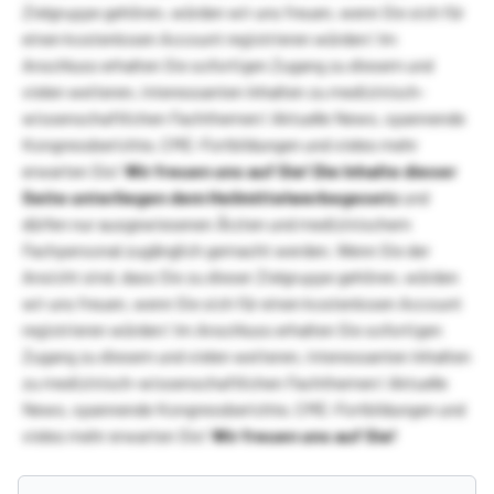
Zielgruppe gehören, würden wir uns freuen, wenn Sie sich für
einen kostenlosen Account registrieren würden! Im
Anschluss erhalten Sie sofortigen Zugang zu diesem und
vielen weiteren, interessanten Inhalten zu medizinisch-
wissenschaftlichen Fachthemen! Aktuelle News, spannende
Kongressberichte, CME-Fortbildungen und vieles mehr
erwarten Sie!
Wir freuen uns auf Sie!
Die Inhalte dieser
Seite unterliegen dem Heilmittelwerbegesetz
und
dürfen nur ausgewiesenen Ärzten und medizinischem
Fachpersonal zugänglich gemacht werden. Wenn Sie der
Ansicht sind, dass Sie zu dieser Zielgruppe gehören, würden
wir uns freuen, wenn Sie sich für einen kostenlosen Account
registrieren würden! Im Anschluss erhalten Sie sofortigen
Zugang zu diesem und vielen weiteren, interessanten Inhalten
zu medizinisch-wissenschaftlichen Fachthemen! Aktuelle
News, spannende Kongressberichte, CME-Fortbildungen und
vieles mehr erwarten Sie!
Wir freuen uns auf Sie!