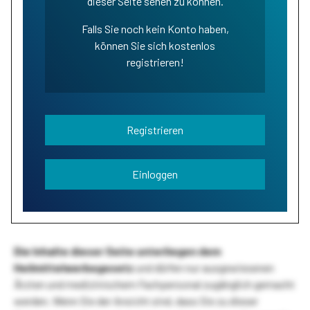
dieser Seite sehen zu können.
Falls Sie noch kein Konto haben,
können Sie sich kostenlos
registrieren!
Registrieren
Einloggen
Die Inhalte dieser Seite unterliegen dem
Heilmittelwerbegesetz
und dürfen nur ausgewiesenen
Ärzten und medizinischem Fachpersonal zugänglich gemacht
werden. Wenn Sie der Ansicht sind, dass Sie zu dieser