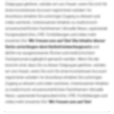
Zielgruppe gehören, würden wir uns freuen, wenn Sie sich für
einen kostenlosen Account registrieren würden! Im
Anschluss erhalten Sie sofortigen Zugang zu diesem und
vielen weiteren, interessanten Inhalten zu medizinisch-
wissenschaftlichen Fachthemen! Aktuelle News, spannende
Kongressberichte, CME-Fortbildungen und vieles mehr
erwarten Sie!
Wir freuen uns auf Sie!
Die Inhalte dieser
Seite unterliegen dem Heilmittelwerbegesetz
und
dürfen nur ausgewiesenen Ärzten und medizinischem
Fachpersonal zugänglich gemacht werden. Wenn Sie der
Ansicht sind, dass Sie zu dieser Zielgruppe gehören, würden
wir uns freuen, wenn Sie sich für einen kostenlosen Account
registrieren würden! Im Anschluss erhalten Sie sofortigen
Zugang zu diesem und vielen weiteren, interessanten Inhalten
zu medizinisch-wissenschaftlichen Fachthemen! Aktuelle
News, spannende Kongressberichte, CME-Fortbildungen und
vieles mehr erwarten Sie!
Wir freuen uns auf Sie!