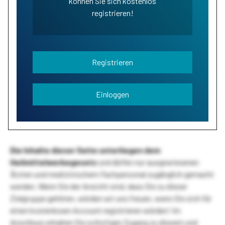
können Sie sich kostenlos
registrieren!
Registrieren
Einloggen
Die Inhalte dieser Seite unterliegen dem
Heilmittelwerbegesetz
und dürfen nur ausgewiesenen
Ärzten und medizinischem Fachpersonal zugänglich gemacht
werden. Wenn Sie der Ansicht sind, dass Sie zu dieser
Zielgruppe gehören, würden wir uns freuen, wenn Sie sich für
einen kostenlosen Account registrieren würden! Im
Anschluss erhalten Sie sofortigen Zugang zu diesem und