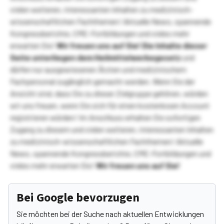
vielen weiteren, interessanten Inhalten zu medizinisch-
wissenschaftlichen Fachthemen! Aktuelle News, spannende
Kongressberichte, CME-Fortbildungen und vieles mehr
erwarten Sie!
Wir freuen uns auf Sie!
Die Inhalte dieser
Seite unterliegen dem Heilmittelwerbegesetz
und
dürfen nur ausgewiesenen Ärzten und medizinischem
Fachpersonal zugänglich gemacht werden. Wenn Sie der
Ansicht sind, dass Sie zu dieser Zielgruppe gehören, würden
wir uns freuen, wenn Sie sich für einen kostenlosen Account
registrieren würden! Im Anschluss erhalten Sie sofortigen
Zugang zu diesem und vielen weiteren, interessanten Inhalten
zu medizinisch-wissenschaftlichen Fachthemen! Aktuelle
News, spannende Kongressberichte, CME-Fortbildungen und
vieles mehr erwarten Sie!
Wir freuen uns auf Sie!
Bei Google bevorzugen
Sie möchten bei der Suche nach aktuellen Entwicklungen