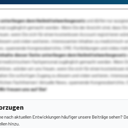
te unterliegen dem Heilmittelwerbegesetz
und dürfen nur ausge
l zugänglich gemacht werden. Wenn Sie der Ansicht sind, dass Sie 
reuen, wenn Sie sich für einen kostenlosen Account registrieren wür
diesem und vielen weiteren, interessanten Inhalten zu medizinisch-
s, spannende Kongressberichte, CME-Fortbildungen und vieles meh
Inhalte dieser Seite unterliegen dem Heilmittelwerbegesetz
 medizinischem Fachpersonal zugänglich gemacht werden. Wenn Sie
ehören, würden wir uns freuen, wenn Sie sich für einen kostenlosen 
ten Sie sofortigen Zugang zu diesem und vielen weiteren, interessa
lichen Fachthemen! Aktuelle News, spannende Kongressberichte, 
Wir freuen uns auf Sie!
vorzugen
he nach aktuellen Entwicklungen häufiger unsere Beiträge sehen? Da
llen hinzu.