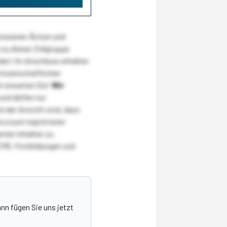
wiesenen Ärzten und
zu dieser Zielgruppe
den! Im Anschluss erhalten
wissenschaftlichen
r erwarten Sie!
Wir
und dürfen nur
 der Ansicht sind, dass
Account registrieren
nten Inhalten zu
CME-Fortbildungen und
nn fügen Sie uns jetzt