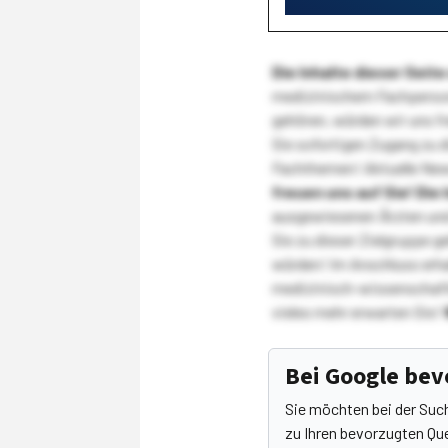
Die Inhalte dieser Sei
medizinischem Fachpersona
gehören, würden wir uns f
Sie sofortigen Zugang zu 
Fachthemen! Aktuelle New
freuen uns auf Sie!
Die 
ausgewiesenen Ärzten und
Sie zu dieser Zielgruppe g
würden! Im Anschluss erhal
medizinisch-wissenschaft
vieles mehr erwarten Sie!
Bei Google be
Sie möchten bei der Suc
zu Ihren bevorzugten Que