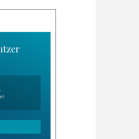
utzer
.
en!