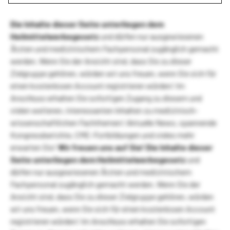
Die Inhalte dieser Seite unterliegen dem
Heilmittelwerbegesetz
und dürfen nur ausgewiesenen
Ärzten und medizinischem Fachpersonal zugänglich gemacht
werden. Wenn Sie der Ansicht sind, dass Sie zu dieser
Zielgruppe gehören, würden wir uns freuen, wenn Sie sich für
einen kostenlosen Account registrieren würden! Im
Anschluss erhalten Sie sofortigen Zugang zu diesem und
vielen weiteren, interessanten Inhalten zu medizinisch-
wissenschaftlichen Fachthemen! Aktuelle News, spannende
Kongressberichte, CME-Fortbildungen und vieles mehr
erwarten Sie!
Wir freuen uns auf Sie!
Die Inhalte dieser
Seite unterliegen dem Heilmittelwerbegesetz
und
dürfen nur ausgewiesenen Ärzten und medizinischem
Fachpersonal zugänglich gemacht werden. Wenn Sie der
Ansicht sind, dass Sie zu dieser Zielgruppe gehören, würden
wir uns freuen, wenn Sie sich für einen kostenlosen Account
registrieren würden! Im Anschluss erhalten Sie sofortigen