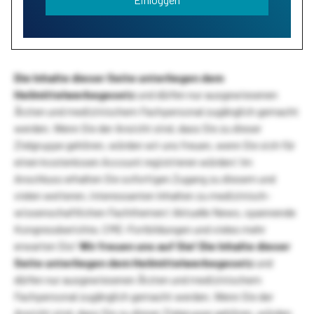
Die Inhalte dieser Seite unterliegen dem
Heilmittelwerbegesetz
und dürfen nur ausgewiesenen
Ärzten und medizinischem Fachpersonal zugänglich gemacht
werden. Wenn Sie der Ansicht sind, dass Sie zu dieser
Zielgruppe gehören, würden wir uns freuen, wenn Sie sich für
einen kostenlosen Account registrieren würden! Im
Anschluss erhalten Sie sofortigen Zugang zu diesem und
vielen weiteren, interessanten Inhalten zu medizinisch-
wissenschaftlichen Fachthemen! Aktuelle News, spannende
Kongressberichte, CME-Fortbildungen und vieles mehr
erwarten Sie!
Wir freuen uns auf Sie!
Die Inhalte dieser
Seite unterliegen dem Heilmittelwerbegesetz
und
dürfen nur ausgewiesenen Ärzten und medizinischem
Fachpersonal zugänglich gemacht werden. Wenn Sie der
Ansicht sind, dass Sie zu dieser Zielgruppe gehören, würden