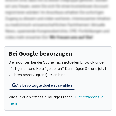
wir uns freuen, wenn Sie sich für einen kostenlosen Account
registrieren würden! Im Anschluss erhalten Sie sofortigen
Zugang zu diesem und vielen weiteren, interessanten Inhalten
zu medizinisch-wissenschaftlichen Fachthemen! Aktuelle
News, spannende Kongressberichte, CME-Fortbildungen und
vieles mehr erwarten Sie!
Wir freuen uns auf Sie!
Bei Google bevorzugen
Sie möchten bei der Suche nach aktuellen Entwicklungen
häufiger unsere Beiträge sehen? Dann fügen Sie uns jetzt
zu Ihren bevorzugten Quellen hinzu.
Als bevorzugte Quelle auswählen
Wie funktioniert das? Häufige Fragen:
Hier erfahren Sie
mehr