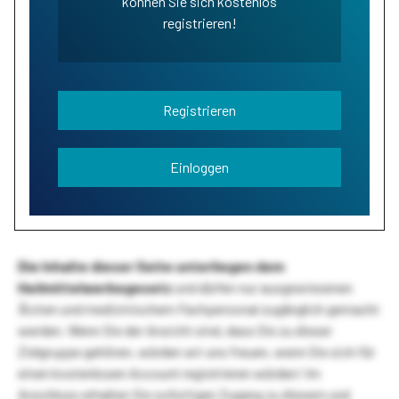
können Sie sich kostenlos
registrieren!
Registrieren
Einloggen
Die Inhalte dieser Seite unterliegen dem
Heilmittelwerbegesetz
und dürfen nur ausgewiesenen
Ärzten und medizinischem Fachpersonal zugänglich gemacht
werden. Wenn Sie der Ansicht sind, dass Sie zu dieser
Zielgruppe gehören, würden wir uns freuen, wenn Sie sich für
einen kostenlosen Account registrieren würden! Im
Anschluss erhalten Sie sofortigen Zugang zu diesem und