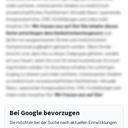
vielen weiteren, interessanten Inhalten zu medizinisch-
wissenschaftlichen Fachthemen! Aktuelle News, spannende
Kongressberichte, CME-Fortbildungen und vieles mehr
erwarten Sie!
Wir freuen uns auf Sie!
Die Inhalte dieser
Seite unterliegen dem Heilmittelwerbegesetz
und
dürfen nur ausgewiesenen Ärzten und medizinischem
Fachpersonal zugänglich gemacht werden. Wenn Sie der
Ansicht sind, dass Sie zu dieser Zielgruppe gehören, würden
wir uns freuen, wenn Sie sich für einen kostenlosen Account
registrieren würden! Im Anschluss erhalten Sie sofortigen
Zugang zu diesem und vielen weiteren, interessanten Inhalten
zu medizinisch-wissenschaftlichen Fachthemen! Aktuelle
News, spannende Kongressberichte, CME-Fortbildungen und
vieles mehr erwarten Sie!
Wir freuen uns auf Sie!
Bei Google bevorzugen
Sie möchten bei der Suche nach aktuellen Entwicklungen