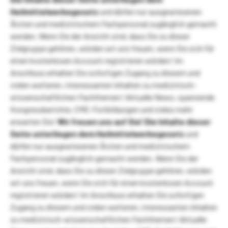
Heilmittelwerbegesetz
und dürfen nur ausgewiesenen
Ärzten und medizinischem Fachpersonal zugänglich gemacht
werden. Wenn Sie der Ansicht sind, dass Sie zu dieser
Zielgruppe gehören, würden wir uns freuen, wenn Sie sich für
einen kostenlosen Account registrieren würden! Im
Anschluss erhalten Sie sofortigen Zugang zu diesem und
vielen weiteren, interessanten Inhalten zu medizinisch-
wissenschaftlichen Fachthemen! Aktuelle News, spannende
Kongressberichte, CME-Fortbildungen und vieles mehr
erwarten Sie!
Wir freuen uns auf Sie!
Die Inhalte dieser
Seite unterliegen dem Heilmittelwerbegesetz
und
dürfen nur ausgewiesenen Ärzten und medizinischem
Fachpersonal zugänglich gemacht werden. Wenn Sie der
Ansicht sind, dass Sie zu dieser Zielgruppe gehören, würden
wir uns freuen, wenn Sie sich für einen kostenlosen Account
registrieren würden! Im Anschluss erhalten Sie sofortigen
Zugang zu diesem und vielen weiteren, interessanten Inhalten
zu medizinisch-wissenschaftlichen Fachthemen! Aktuelle