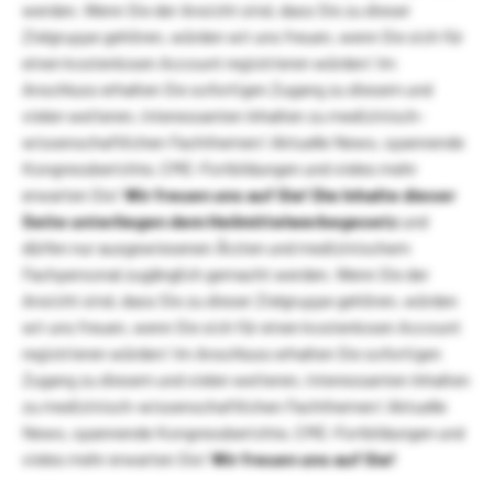
werden. Wenn Sie der Ansicht sind, dass Sie zu dieser
Zielgruppe gehören, würden wir uns freuen, wenn Sie sich für
einen kostenlosen Account registrieren würden! Im
Anschluss erhalten Sie sofortigen Zugang zu diesem und
vielen weiteren, interessanten Inhalten zu medizinisch-
wissenschaftlichen Fachthemen! Aktuelle News, spannende
Kongressberichte, CME-Fortbildungen und vieles mehr
erwarten Sie!
Wir freuen uns auf Sie!
Die Inhalte dieser
Seite unterliegen dem Heilmittelwerbegesetz
und
dürfen nur ausgewiesenen Ärzten und medizinischem
Fachpersonal zugänglich gemacht werden. Wenn Sie der
Ansicht sind, dass Sie zu dieser Zielgruppe gehören, würden
wir uns freuen, wenn Sie sich für einen kostenlosen Account
registrieren würden! Im Anschluss erhalten Sie sofortigen
Zugang zu diesem und vielen weiteren, interessanten Inhalten
zu medizinisch-wissenschaftlichen Fachthemen! Aktuelle
News, spannende Kongressberichte, CME-Fortbildungen und
vieles mehr erwarten Sie!
Wir freuen uns auf Sie!