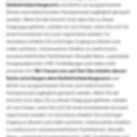
Heilmittelwerbegesetz
und dürfen nur ausgewiesenen
Ärzten und medizinischem Fachpersonal zugänglich gemacht
werden. Wenn Sie der Ansicht sind, dass Sie zu dieser
Zielgruppe gehören, würden wir uns freuen, wenn Sie sich für
einen kostenlosen Account registrieren würden! Im
Anschluss erhalten Sie sofortigen Zugang zu diesem und
vielen weiteren, interessanten Inhalten zu medizinisch-
wissenschaftlichen Fachthemen! Aktuelle News, spannende
Kongressberichte, CME-Fortbildungen und vieles mehr
erwarten Sie!
Wir freuen uns auf Sie!
Die Inhalte dieser
Seite unterliegen dem Heilmittelwerbegesetz
und
dürfen nur ausgewiesenen Ärzten und medizinischem
Fachpersonal zugänglich gemacht werden. Wenn Sie der
Ansicht sind, dass Sie zu dieser Zielgruppe gehören, würden
wir uns freuen, wenn Sie sich für einen kostenlosen Account
registrieren würden! Im Anschluss erhalten Sie sofortigen
Zugang zu diesem und vielen weiteren, interessanten Inhalten
zu medizinisch-wissenschaftlichen Fachthemen! Aktuelle
News, spannende Kongressberichte, CME-Fortbildungen und