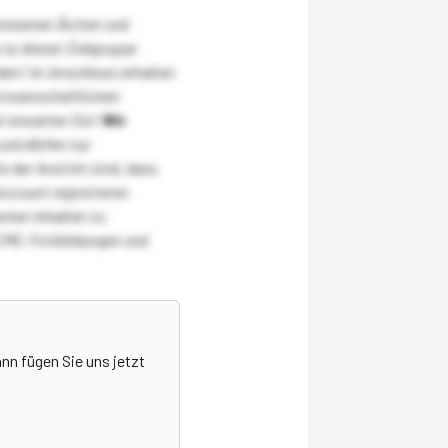
wiesenen Ärzten und
zu dieser Zielgruppe
den! Im Anschluss erhalten
wissenschaftlichen
r erwarten Sie!
Wir
und dürfen nur
 der Ansicht sind, dass
Account registrieren
nten Inhalten zu
CME-Fortbildungen und
nn fügen Sie uns jetzt