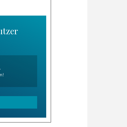
utzer
.
en!