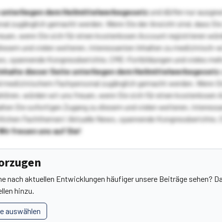
te unterliegen dem Heilmittelwerbegesetz
und dürfen nur ausge
l zugänglich gemacht werden. Wenn Sie der Ansicht sind, dass Sie 
reuen, wenn Sie sich für einen kostenlosen Account registrieren wür
diesem und vielen weiteren, interessanten Inhalten zu medizinisch-
s, spannende Kongressberichte, CME-Fortbildungen und vieles meh
Inhalte dieser Seite unterliegen dem Heilmittelwerbegesetz
 medizinischem Fachpersonal zugänglich gemacht werden. Wenn Sie
ehören, würden wir uns freuen, wenn Sie sich für einen kostenlosen 
ten Sie sofortigen Zugang zu diesem und vielen weiteren, interessa
lichen Fachthemen! Aktuelle News, spannende Kongressberichte, 
Wir freuen uns auf Sie!
vorzugen
he nach aktuellen Entwicklungen häufiger unsere Beiträge sehen? Da
llen hinzu.
le auswählen