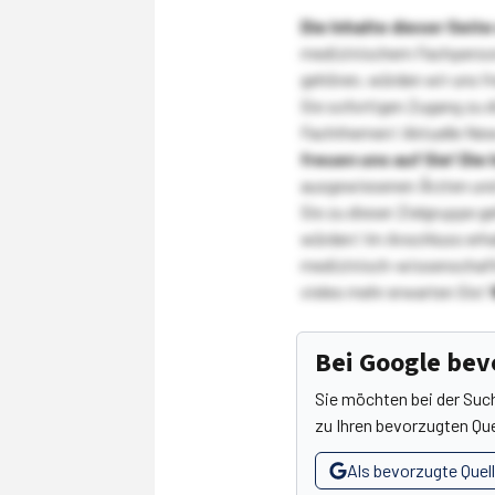
Die Inhalte dieser Sei
medizinischem Fachpersona
gehören, würden wir uns f
Sie sofortigen Zugang zu 
Fachthemen! Aktuelle New
freuen uns auf Sie!
Die 
ausgewiesenen Ärzten und
Sie zu dieser Zielgruppe g
würden! Im Anschluss erhal
medizinisch-wissenschaft
vieles mehr erwarten Sie!
Bei Google be
Sie möchten bei der Suc
zu Ihren bevorzugten Que
Als bevorzugte Quel