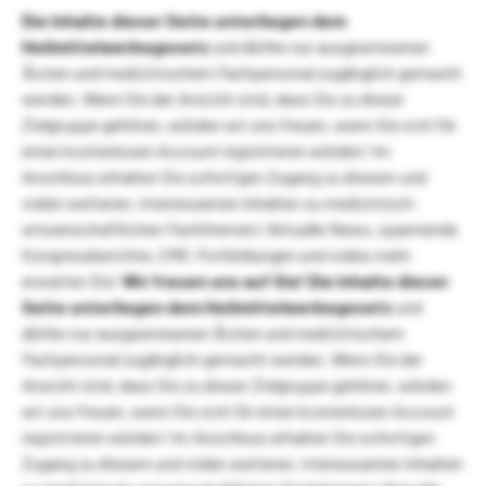
Die Inhalte dieser Seite unterliegen dem
Heilmittelwerbegesetz
und dürfen nur ausgewiesenen
Ärzten und medizinischem Fachpersonal zugänglich gemacht
werden. Wenn Sie der Ansicht sind, dass Sie zu dieser
Zielgruppe gehören, würden wir uns freuen, wenn Sie sich für
einen kostenlosen Account registrieren würden! Im
Anschluss erhalten Sie sofortigen Zugang zu diesem und
vielen weiteren, interessanten Inhalten zu medizinisch-
wissenschaftlichen Fachthemen! Aktuelle News, spannende
Kongressberichte, CME-Fortbildungen und vieles mehr
erwarten Sie!
Wir freuen uns auf Sie!
Die Inhalte dieser
Seite unterliegen dem Heilmittelwerbegesetz
und
dürfen nur ausgewiesenen Ärzten und medizinischem
Fachpersonal zugänglich gemacht werden. Wenn Sie der
Ansicht sind, dass Sie zu dieser Zielgruppe gehören, würden
wir uns freuen, wenn Sie sich für einen kostenlosen Account
registrieren würden! Im Anschluss erhalten Sie sofortigen
Zugang zu diesem und vielen weiteren, interessanten Inhalten