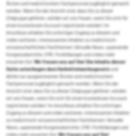
Ärzten und medizinischem Fachpersonal zugänglich gemacht
werden. Wenn Sie der Ansicht sind, dass Sie zu dieser
Zielgruppe gehören, würden wir uns freuen, wenn Sie sich für
einen kostenlosen Account registrieren würden! Im
Anschluss erhalten Sie sofortigen Zugang zu diesem und
vielen weiteren, interessanten Inhalten zu medizinisch-
wissenschaftlichen Fachthemen! Aktuelle News, spannende
Kongressberichte, CME-Fortbildungen und vieles mehr
erwarten Sie!
Wir freuen uns auf Sie!
Die Inhalte dieser
Seite unterliegen dem Heilmittelwerbegesetz
und
dürfen nur ausgewiesenen Ärzten und medizinischem
Fachpersonal zugänglich gemacht werden. Wenn Sie der
Ansicht sind, dass Sie zu dieser Zielgruppe gehören, würden
wir uns freuen, wenn Sie sich für einen kostenlosen Account
registrieren würden! Im Anschluss erhalten Sie sofortigen
Zugang zu diesem und vielen weiteren, interessanten Inhalten
zu medizinisch-wissenschaftlichen Fachthemen! Aktuelle
News, spannende Kongressberichte, CME-Fortbildungen und
vieles mehr erwarten Sie!
Wir freuen uns auf Sie!