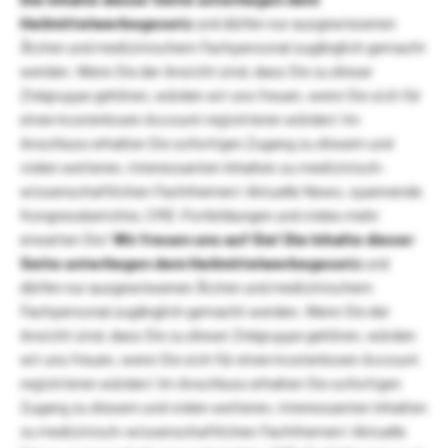
Heilmittelwerbegesetz
und dürfen nur ausgewiesenen
Ärzten und medizinischem Fachpersonal zugänglich gemacht
werden. Wenn Sie der Ansicht sind, dass Sie zu dieser
Zielgruppe gehören, würden wir uns freuen, wenn Sie sich für
einen kostenlosen Account registrieren würden! Im
Anschluss erhalten Sie sofortigen Zugang zu diesem und
vielen weiteren, interessanten Inhalten zu medizinisch-
wissenschaftlichen Fachthemen! Aktuelle News, spannende
Kongressberichte, CME-Fortbildungen und vieles mehr
erwarten Sie!
Wir freuen uns auf Sie!
Die Inhalte dieser
Seite unterliegen dem Heilmittelwerbegesetz
und
dürfen nur ausgewiesenen Ärzten und medizinischem
Fachpersonal zugänglich gemacht werden. Wenn Sie der
Ansicht sind, dass Sie zu dieser Zielgruppe gehören, würden
wir uns freuen, wenn Sie sich für einen kostenlosen Account
registrieren würden! Im Anschluss erhalten Sie sofortigen
Zugang zu diesem und vielen weiteren, interessanten Inhalten
zu medizinisch-wissenschaftlichen Fachthemen! Aktuelle