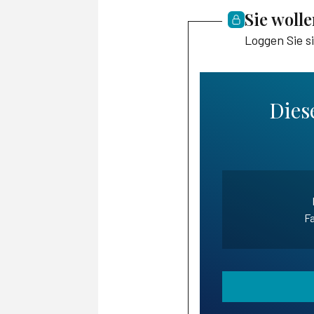
Sie woll
Loggen Sie s
Diese
Fa