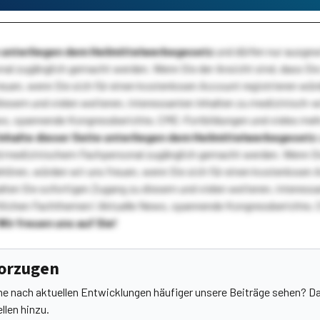
te unterliegen dem Heilmittelwerbegesetz
und dürfen nur ausge
l zugänglich gemacht werden. Wenn Sie der Ansicht sind, dass Sie 
reuen, wenn Sie sich für einen kostenlosen Account registrieren wür
diesem und vielen weiteren, interessanten Inhalten zu medizinisch-
s, spannende Kongressberichte, CME-Fortbildungen und vieles meh
Inhalte dieser Seite unterliegen dem Heilmittelwerbegesetz
 medizinischem Fachpersonal zugänglich gemacht werden. Wenn Sie
ehören, würden wir uns freuen, wenn Sie sich für einen kostenlosen 
ten Sie sofortigen Zugang zu diesem und vielen weiteren, interessa
lichen Fachthemen! Aktuelle News, spannende Kongressberichte, 
Wir freuen uns auf Sie!
vorzugen
he nach aktuellen Entwicklungen häufiger unsere Beiträge sehen? Da
llen hinzu.