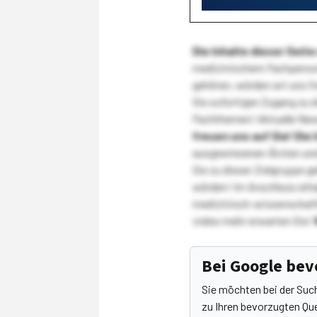
Die Inhalte dieser Sei
medizinischem Fachpersona
gehören, würden wir uns f
Sie sofortigen Zugang zu 
Fachthemen! Aktuelle New
freuen uns auf Sie!
Die 
ausgewiesenen Ärzten und
Sie zu dieser Zielgruppe g
würden! Im Anschluss erhal
medizinisch-wissenschaft
vieles mehr erwarten Sie!
Bei Google be
Sie möchten bei der Suc
zu Ihren bevorzugten Que