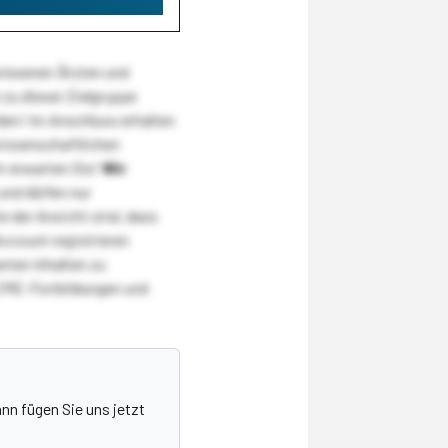
wiesenen Ärzten und
zu dieser Zielgruppe
den! Im Anschluss erhalten
wissenschaftlichen
r erwarten Sie!
Wir
und dürfen nur
 der Ansicht sind, dass
Account registrieren
nten Inhalten zu
CME-Fortbildungen und
nn fügen Sie uns jetzt