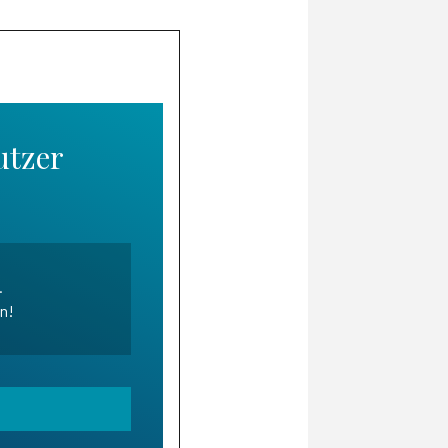
utzer
.
en!