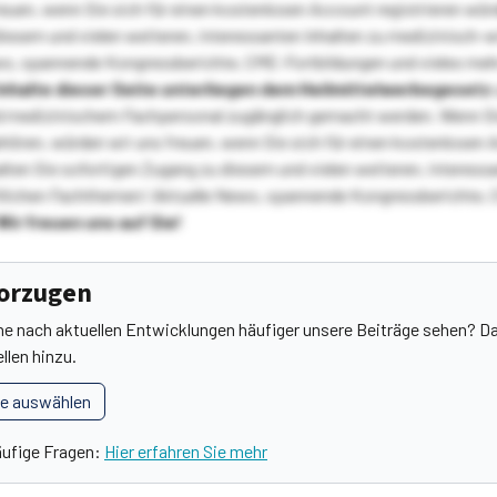
reuen, wenn Sie sich für einen kostenlosen Account registrieren wür
diesem und vielen weiteren, interessanten Inhalten zu medizinisch-
s, spannende Kongressberichte, CME-Fortbildungen und vieles meh
Inhalte dieser Seite unterliegen dem Heilmittelwerbegesetz
 medizinischem Fachpersonal zugänglich gemacht werden. Wenn Sie
ehören, würden wir uns freuen, wenn Sie sich für einen kostenlosen 
ten Sie sofortigen Zugang zu diesem und vielen weiteren, interessa
lichen Fachthemen! Aktuelle News, spannende Kongressberichte, 
Wir freuen uns auf Sie!
vorzugen
he nach aktuellen Entwicklungen häufiger unsere Beiträge sehen? Da
llen hinzu.
le auswählen
äufige Fragen:
Hier erfahren Sie mehr