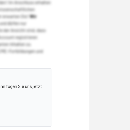
den! Im Anschluss erhalten
wissenschaftlichen
r erwarten Sie!
Wir
und dürfen nur
 der Ansicht sind, dass
Account registrieren
nten Inhalten zu
CME-Fortbildungen und
nn fügen Sie uns jetzt