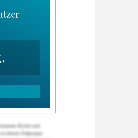
utzer
.
en!
wiesenen Ärzten und
zu dieser Zielgruppe