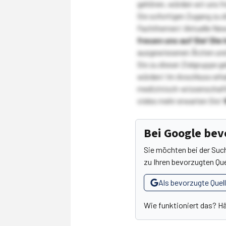
gehören, würden wir uns f
Sie sofortigen Zugang zu 
Fachthemen! Aktuelle New
freuen uns auf Sie!
Die 
ausgewiesenen Ärzten und
Sie zu dieser Zielgruppe g
würden! Im Anschluss erhal
medizinisch-wissenschaft
vieles mehr erwarten Sie!
Bei Google be
Sie möchten bei der Suc
zu Ihren bevorzugten Que
Als bevorzugte Quel
Wie funktioniert das? H