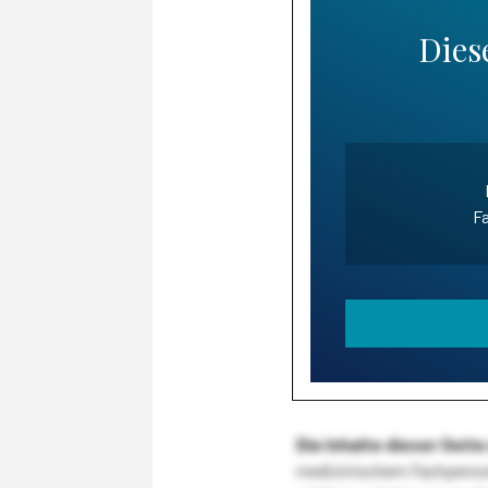
Diese
Fa
Die Inhalte dieser Sei
medizinischem Fachpersona