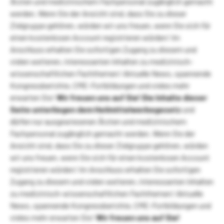
Ärzten und medizinischem Fachpersonal zugänglich gemacht
werden. Wenn Sie der Ansicht sind, dass Sie zu dieser
Zielgruppe gehören, würden wir uns freuen, wenn Sie sich für
einen kostenlosen Account registrieren würden! Im
Anschluss erhalten Sie sofortigen Zugang zu diesem und
vielen weiteren, interessanten Inhalten zu medizinisch-
wissenschaftlichen Fachthemen! Aktuelle News, spannende
Kongressberichte, CME-Fortbildungen und vieles mehr
erwarten Sie!
Wir freuen uns auf Sie!
Die Inhalte dieser
Seite unterliegen dem Heilmittelwerbegesetz
und
dürfen nur ausgewiesenen Ärzten und medizinischem
Fachpersonal zugänglich gemacht werden. Wenn Sie der
Ansicht sind, dass Sie zu dieser Zielgruppe gehören, würden
wir uns freuen, wenn Sie sich für einen kostenlosen Account
registrieren würden! Im Anschluss erhalten Sie sofortigen
Zugang zu diesem und vielen weiteren, interessanten Inhalten
zu medizinisch-wissenschaftlichen Fachthemen! Aktuelle
News, spannende Kongressberichte, CME-Fortbildungen und
vieles mehr erwarten Sie!
Wir freuen uns auf Sie!