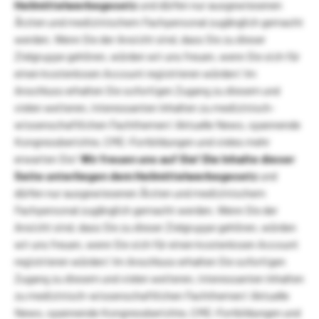
Heilmittelwerbegesetz
und dürfen nur ausgewiesenen
Ärzten und medizinischem Fachpersonal zugänglich gemacht
werden. Wenn Sie der Ansicht sind, dass Sie zu dieser
Zielgruppe gehören, würden wir uns freuen, wenn Sie sich für
einen kostenlosen Account registrieren würden! Im
Anschluss erhalten Sie sofortigen Zugang zu diesem und
vielen weiteren, interessanten Inhalten zu medizinisch-
wissenschaftlichen Fachthemen! Aktuelle News, spannende
Kongressberichte, CME-Fortbildungen und vieles mehr
erwarten Sie!
Wir freuen uns auf Sie!
Die Inhalte dieser
Seite unterliegen dem Heilmittelwerbegesetz
und
dürfen nur ausgewiesenen Ärzten und medizinischem
Fachpersonal zugänglich gemacht werden. Wenn Sie der
Ansicht sind, dass Sie zu dieser Zielgruppe gehören, würden
wir uns freuen, wenn Sie sich für einen kostenlosen Account
registrieren würden! Im Anschluss erhalten Sie sofortigen
Zugang zu diesem und vielen weiteren, interessanten Inhalten
zu medizinisch-wissenschaftlichen Fachthemen! Aktuelle
News, spannende Kongressberichte, CME-Fortbildungen und