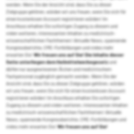
werden. Wenn Sie der Ansicht sind, dass Sie zu dieser
Zielgruppe gehören, würden wir uns freuen, wenn Sie sich für
einen kostenlosen Account registrieren würden! Im
Anschluss erhalten Sie sofortigen Zugang zu diesem und
vielen weiteren, interessanten Inhalten zu medizinisch-
wissenschaftlichen Fachthemen! Aktuelle News, spannende
Kongressberichte, CME-Fortbildungen und vieles mehr
erwarten Sie!
Wir freuen uns auf Sie!
Die Inhalte dieser
Seite unterliegen dem Heilmittelwerbegesetz
und
dürfen nur ausgewiesenen Ärzten und medizinischem
Fachpersonal zugänglich gemacht werden. Wenn Sie der
Ansicht sind, dass Sie zu dieser Zielgruppe gehören, würden
wir uns freuen, wenn Sie sich für einen kostenlosen Account
registrieren würden! Im Anschluss erhalten Sie sofortigen
Zugang zu diesem und vielen weiteren, interessanten Inhalten
zu medizinisch-wissenschaftlichen Fachthemen! Aktuelle
News, spannende Kongressberichte, CME-Fortbildungen und
vieles mehr erwarten Sie!
Wir freuen uns auf Sie!