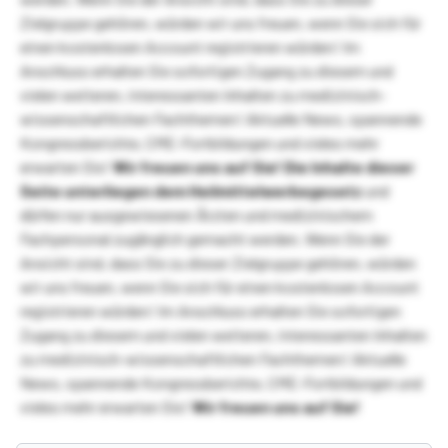
Zielgruppe gehören, würden wir uns freuen, wenn Sie sich für
einen kostenlosen Account registrieren würden! Im
Anschluss erhalten Sie sofortigen Zugang zu diesem und
vielen weiteren, interessanten Inhalten zu medizinisch-
wissenschaftlichen Fachthemen! Aktuelle News, spannende
Kongressberichte, CME-Fortbildungen und vieles mehr
erwarten Sie!
Wir freuen uns auf Sie!
Die Inhalte dieser
Seite unterliegen dem Heilmittelwerbegesetz
und
dürfen nur ausgewiesenen Ärzten und medizinischem
Fachpersonal zugänglich gemacht werden. Wenn Sie der
Ansicht sind, dass Sie zu dieser Zielgruppe gehören, würden
wir uns freuen, wenn Sie sich für einen kostenlosen Account
registrieren würden! Im Anschluss erhalten Sie sofortigen
Zugang zu diesem und vielen weiteren, interessanten Inhalten
zu medizinisch-wissenschaftlichen Fachthemen! Aktuelle
News, spannende Kongressberichte, CME-Fortbildungen und
vieles mehr erwarten Sie!
Wir freuen uns auf Sie!