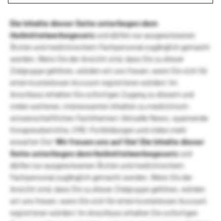
Die Inhalte dieser Seite unterliegen dem
Heilmittelwerbegesetz
und dürfen nur ausgewiesenen
Ärzten und medizinischem Fachpersonal zugänglich gemacht
werden. Wenn Sie der Ansicht sind, dass Sie zu dieser
Zielgruppe gehören, würden wir uns freuen, wenn Sie sich für
einen kostenlosen Account registrieren würden! Im
Anschluss erhalten Sie sofortigen Zugang zu diesem und
vielen weiteren, interessanten Inhalten zu medizinisch-
wissenschaftlichen Fachthemen! Aktuelle News, spannende
Kongressberichte, CME-Fortbildungen und vieles mehr
erwarten Sie!
Wir freuen uns auf Sie!
Die Inhalte dieser
Seite unterliegen dem Heilmittelwerbegesetz
und
dürfen nur ausgewiesenen Ärzten und medizinischem
Fachpersonal zugänglich gemacht werden. Wenn Sie der
Ansicht sind, dass Sie zu dieser Zielgruppe gehören, würden
wir uns freuen, wenn Sie sich für einen kostenlosen Account
registrieren würden! Im Anschluss erhalten Sie sofortigen