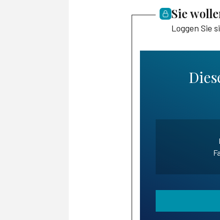
Sie woll
Loggen Sie s
Diese
Fa