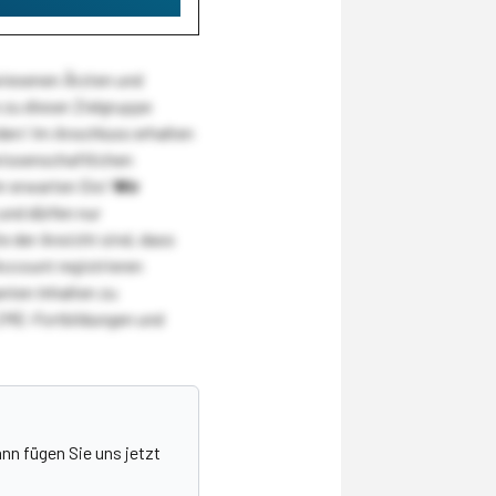
wiesenen Ärzten und
zu dieser Zielgruppe
den! Im Anschluss erhalten
wissenschaftlichen
r erwarten Sie!
Wir
und dürfen nur
 der Ansicht sind, dass
Account registrieren
nten Inhalten zu
CME-Fortbildungen und
nn fügen Sie uns jetzt