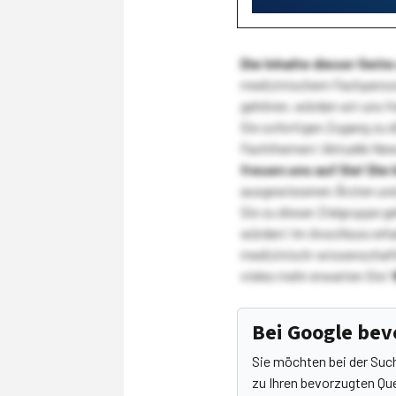
Die Inhalte dieser Sei
medizinischem Fachpersona
gehören, würden wir uns f
Sie sofortigen Zugang zu 
Fachthemen! Aktuelle New
freuen uns auf Sie!
Die 
ausgewiesenen Ärzten und
Sie zu dieser Zielgruppe g
würden! Im Anschluss erhal
medizinisch-wissenschaft
vieles mehr erwarten Sie!
Bei Google be
Sie möchten bei der Suc
zu Ihren bevorzugten Que