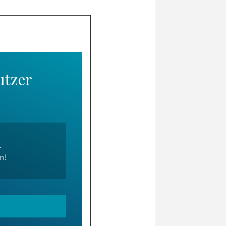
utzer
.
en!