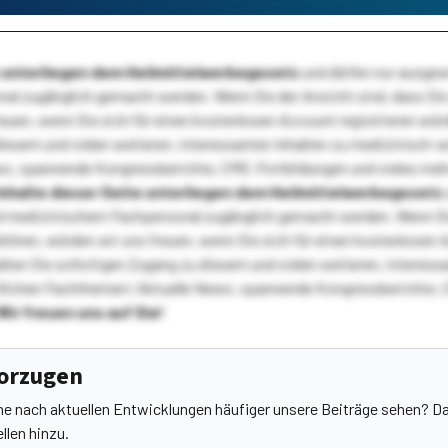
te unterliegen dem Heilmittelwerbegesetz
und dürfen nur ausge
l zugänglich gemacht werden. Wenn Sie der Ansicht sind, dass Sie 
reuen, wenn Sie sich für einen kostenlosen Account registrieren wür
diesem und vielen weiteren, interessanten Inhalten zu medizinisch-
s, spannende Kongressberichte, CME-Fortbildungen und vieles meh
Inhalte dieser Seite unterliegen dem Heilmittelwerbegesetz
 medizinischem Fachpersonal zugänglich gemacht werden. Wenn Sie
ehören, würden wir uns freuen, wenn Sie sich für einen kostenlosen 
ten Sie sofortigen Zugang zu diesem und vielen weiteren, interessa
lichen Fachthemen! Aktuelle News, spannende Kongressberichte, 
Wir freuen uns auf Sie!
vorzugen
he nach aktuellen Entwicklungen häufiger unsere Beiträge sehen? Da
llen hinzu.