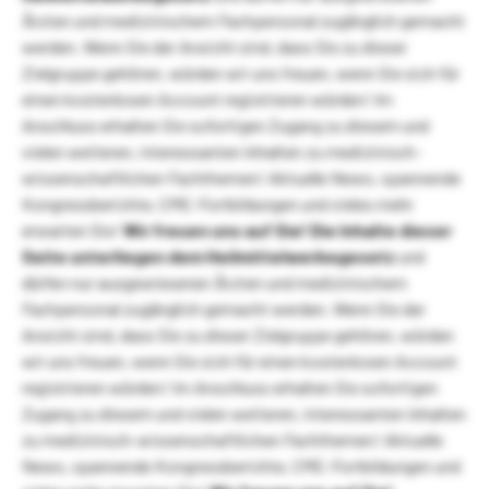
Ärzten und medizinischem Fachpersonal zugänglich gemacht
werden. Wenn Sie der Ansicht sind, dass Sie zu dieser
Zielgruppe gehören, würden wir uns freuen, wenn Sie sich für
einen kostenlosen Account registrieren würden! Im
Anschluss erhalten Sie sofortigen Zugang zu diesem und
vielen weiteren, interessanten Inhalten zu medizinisch-
wissenschaftlichen Fachthemen! Aktuelle News, spannende
Kongressberichte, CME-Fortbildungen und vieles mehr
erwarten Sie!
Wir freuen uns auf Sie!
Die Inhalte dieser
Seite unterliegen dem Heilmittelwerbegesetz
und
dürfen nur ausgewiesenen Ärzten und medizinischem
Fachpersonal zugänglich gemacht werden. Wenn Sie der
Ansicht sind, dass Sie zu dieser Zielgruppe gehören, würden
wir uns freuen, wenn Sie sich für einen kostenlosen Account
registrieren würden! Im Anschluss erhalten Sie sofortigen
Zugang zu diesem und vielen weiteren, interessanten Inhalten
zu medizinisch-wissenschaftlichen Fachthemen! Aktuelle
News, spannende Kongressberichte, CME-Fortbildungen und