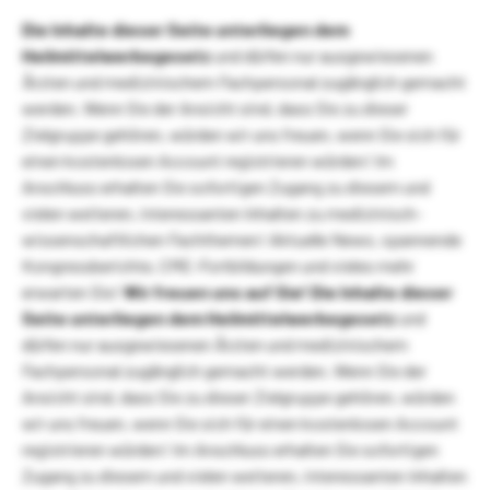
Die Inhalte dieser Seite unterliegen dem
Heilmittelwerbegesetz
und dürfen nur ausgewiesenen
Ärzten und medizinischem Fachpersonal zugänglich gemacht
werden. Wenn Sie der Ansicht sind, dass Sie zu dieser
Zielgruppe gehören, würden wir uns freuen, wenn Sie sich für
einen kostenlosen Account registrieren würden! Im
Anschluss erhalten Sie sofortigen Zugang zu diesem und
vielen weiteren, interessanten Inhalten zu medizinisch-
wissenschaftlichen Fachthemen! Aktuelle News, spannende
Kongressberichte, CME-Fortbildungen und vieles mehr
erwarten Sie!
Wir freuen uns auf Sie!
Die Inhalte dieser
Seite unterliegen dem Heilmittelwerbegesetz
und
dürfen nur ausgewiesenen Ärzten und medizinischem
Fachpersonal zugänglich gemacht werden. Wenn Sie der
Ansicht sind, dass Sie zu dieser Zielgruppe gehören, würden
wir uns freuen, wenn Sie sich für einen kostenlosen Account
registrieren würden! Im Anschluss erhalten Sie sofortigen
Zugang zu diesem und vielen weiteren, interessanten Inhalten