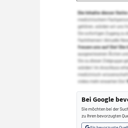
Die Inhalte dieser Sei
medizinischem Fachpersona
gehören, würden wir uns f
Sie sofortigen Zugang zu 
Fachthemen! Aktuelle New
freuen uns auf Sie!
Die 
ausgewiesenen Ärzten und
Sie zu dieser Zielgruppe g
würden! Im Anschluss erhal
medizinisch-wissenschaft
vieles mehr erwarten Sie!
Bei Google be
Sie möchten bei der Suc
zu Ihren bevorzugten Que
Als bevorzugte Quel