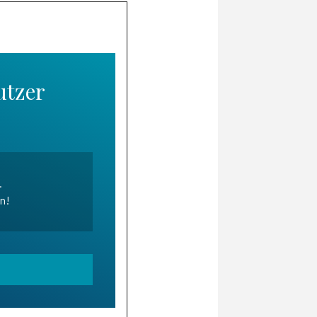
utzer
.
en!