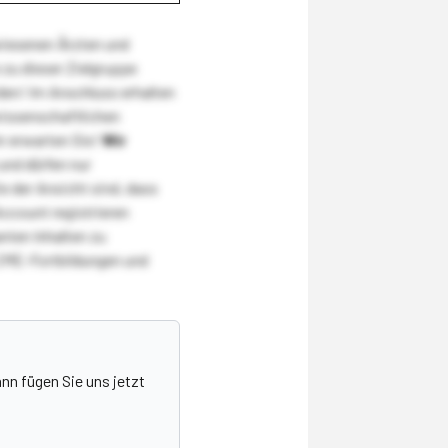
wiesenen Ärzten und
zu dieser Zielgruppe
den! Im Anschluss erhalten
wissenschaftlichen
r erwarten Sie!
Wir
und dürfen nur
 der Ansicht sind, dass
Account registrieren
nten Inhalten zu
CME-Fortbildungen und
nn fügen Sie uns jetzt