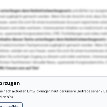
te unterliegen dem Heilmittelwerbegesetz
und dürfen nur ausge
l zugänglich gemacht werden. Wenn Sie der Ansicht sind, dass Sie 
reuen, wenn Sie sich für einen kostenlosen Account registrieren wür
diesem und vielen weiteren, interessanten Inhalten zu medizinisch-
s, spannende Kongressberichte, CME-Fortbildungen und vieles meh
Inhalte dieser Seite unterliegen dem Heilmittelwerbegesetz
 medizinischem Fachpersonal zugänglich gemacht werden. Wenn Sie
ehören, würden wir uns freuen, wenn Sie sich für einen kostenlosen 
ten Sie sofortigen Zugang zu diesem und vielen weiteren, interessa
lichen Fachthemen! Aktuelle News, spannende Kongressberichte, 
Wir freuen uns auf Sie!
vorzugen
he nach aktuellen Entwicklungen häufiger unsere Beiträge sehen? Da
llen hinzu.
le auswählen