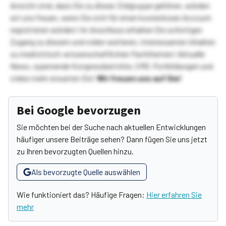
Ansicht sind, dass Sie zu dieser Zielgruppe gehören, würden
wir uns freuen, wenn Sie sich für einen kostenlosen Account
registrieren würden! Im Anschluss erhalten Sie sofortigen
Zugang zu diesem und vielen weiteren, interessanten Inhalten
zu medizinisch-wissenschaftlichen Fachthemen! Aktuelle
News, spannende Kongressberichte, CME-Fortbildungen und
vieles mehr erwarten Sie!
Wir freuen uns auf Sie!
Bei Google bevorzugen
Sie möchten bei der Suche nach aktuellen Entwicklungen
häufiger unsere Beiträge sehen? Dann fügen Sie uns jetzt
zu Ihren bevorzugten Quellen hinzu.
Als bevorzugte Quelle auswählen
Wie funktioniert das? Häufige Fragen:
Hier erfahren Sie
mehr