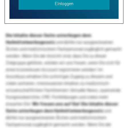
Einloggen
Die Inhalte dieser Seite unterliegen dem
Heilmittelwerbegesetz
und dürfen nur ausgewiesenen
Ärzten und medizinischem Fachpersonal zugänglich gemacht
werden. Wenn Sie der Ansicht sind, dass Sie zu dieser
Zielgruppe gehören, würden wir uns freuen, wenn Sie sich für
einen kostenlosen Account registrieren würden! Im
Anschluss erhalten Sie sofortigen Zugang zu diesem und
vielen weiteren, interessanten Inhalten zu medizinisch-
wissenschaftlichen Fachthemen! Aktuelle News, spannende
Kongressberichte, CME-Fortbildungen und vieles mehr
erwarten Sie!
Wir freuen uns auf Sie!
Die Inhalte dieser
Seite unterliegen dem Heilmittelwerbegesetz
und
dürfen nur ausgewiesenen Ärzten und medizinischem
Fachpersonal zugänglich gemacht werden. Wenn Sie der