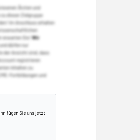
wiesenen Ärzten und
zu dieser Zielgruppe
den! Im Anschluss erhalten
wissenschaftlichen
r erwarten Sie!
Wir
und dürfen nur
 der Ansicht sind, dass
Account registrieren
nten Inhalten zu
CME-Fortbildungen und
nn fügen Sie uns jetzt