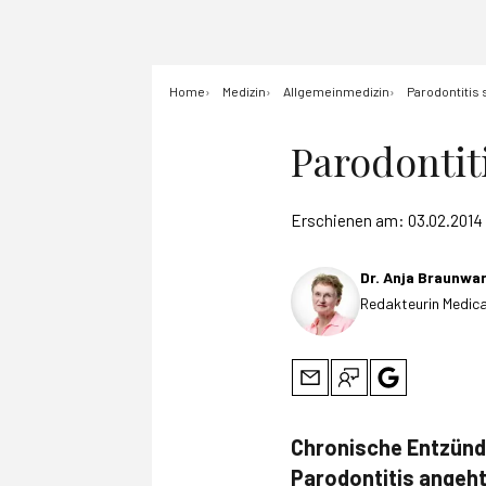
Home
Medizin
Allgemeinmedizin
Parodontitis 
Parodontiti
Erschienen am:
03.02.2014
Dr. Anja Braunwa
Redakteurin Medica
Chronische Entzündu
Parodontitis angeht