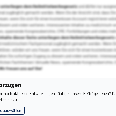
te unterliegen dem Heilmittelwerbegesetz
und dürfen nur ausge
l zugänglich gemacht werden. Wenn Sie der Ansicht sind, dass Sie 
reuen, wenn Sie sich für einen kostenlosen Account registrieren wür
diesem und vielen weiteren, interessanten Inhalten zu medizinisch-
s, spannende Kongressberichte, CME-Fortbildungen und vieles meh
Inhalte dieser Seite unterliegen dem Heilmittelwerbegesetz
 medizinischem Fachpersonal zugänglich gemacht werden. Wenn Sie
ehören, würden wir uns freuen, wenn Sie sich für einen kostenlosen 
ten Sie sofortigen Zugang zu diesem und vielen weiteren, interessa
lichen Fachthemen! Aktuelle News, spannende Kongressberichte, 
Wir freuen uns auf Sie!
vorzugen
he nach aktuellen Entwicklungen häufiger unsere Beiträge sehen? Da
llen hinzu.
le auswählen