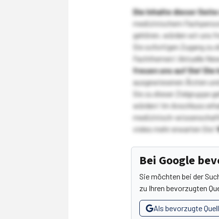
Die Inhalte dieser Sei
medizinischem Fachpersona
gehören, würden wir uns f
Sie sofortigen Zugang zu 
Fachthemen! Aktuelle New
freuen uns auf Sie!
Die 
ausgewiesenen Ärzten und
Sie zu dieser Zielgruppe g
würden! Im Anschluss erhal
medizinisch-wissenschaft
vieles mehr erwarten Sie!
Bei Google be
Sie möchten bei der Suc
zu Ihren bevorzugten Que
Als bevorzugte Quel