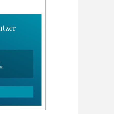
utzer
.
en!