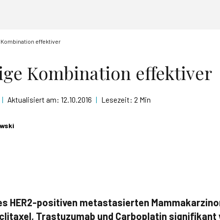
e Kombination effektiver
tige Kombination effektiver
|
Aktualisiert am:
12.10.2016
|
Lesezeit:
2 Min
wski
des HER2-positiven metastasierten Mammakarzinom
litaxel, Trastuzumab und Carboplatin signifikant