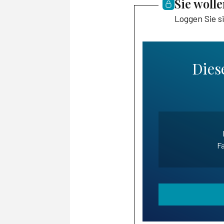
Sie woll
Loggen Sie s
Diese
Fa