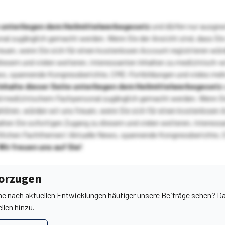
te unterliegen dem Heilmittelwerbegesetz
und dürfen nur ausge
l zugänglich gemacht werden. Wenn Sie der Ansicht sind, dass Sie 
reuen, wenn Sie sich für einen kostenlosen Account registrieren wür
diesem und vielen weiteren, interessanten Inhalten zu medizinisch-
s, spannende Kongressberichte, CME-Fortbildungen und vieles meh
Inhalte dieser Seite unterliegen dem Heilmittelwerbegesetz
 medizinischem Fachpersonal zugänglich gemacht werden. Wenn Sie
ehören, würden wir uns freuen, wenn Sie sich für einen kostenlosen 
ten Sie sofortigen Zugang zu diesem und vielen weiteren, interessa
lichen Fachthemen! Aktuelle News, spannende Kongressberichte, 
Wir freuen uns auf Sie!
vorzugen
he nach aktuellen Entwicklungen häufiger unsere Beiträge sehen? Da
llen hinzu.