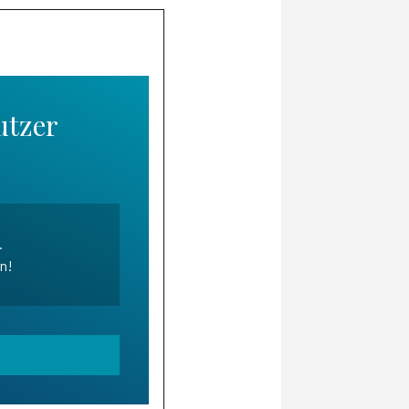
utzer
.
en!