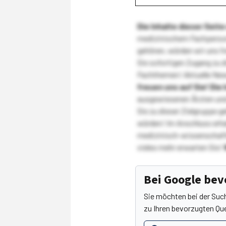
Die Inhalte dieser Sei
medizinischem Fachpersona
gehören, würden wir uns f
Sie sofortigen Zugang zu 
Fachthemen! Aktuelle New
freuen uns auf Sie!
Die 
ausgewiesenen Ärzten und
Sie zu dieser Zielgruppe g
würden! Im Anschluss erhal
medizinisch-wissenschaft
vieles mehr erwarten Sie!
Bei Google be
Sie möchten bei der Suc
zu Ihren bevorzugten Que