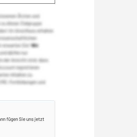
wiesenen Ärzten und
zu dieser Zielgruppe
den! Im Anschluss erhalten
wissenschaftlichen
r erwarten Sie!
Wir
und dürfen nur
 der Ansicht sind, dass
Account registrieren
nten Inhalten zu
CME-Fortbildungen und
nn fügen Sie uns jetzt