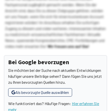
Fachpersonal zugänglich gemacht werden. Wenn Sie der
Ansicht sind, dass Sie zu dieser Zielgruppe gehören, würden
wir uns freuen, wenn Sie sich für einen kostenlosen Account
registrieren würden! Im Anschluss erhalten Sie sofortigen
Zugang zu diesem und vielen weiteren, interessanten Inhalten
zu medizinisch-wissenschaftlichen Fachthemen! Aktuelle
News, spannende Kongressberichte, CME-Fortbildungen und
vieles mehr erwarten Sie!
Wir freuen uns auf Sie!
Bei Google bevorzugen
Sie möchten bei der Suche nach aktuellen Entwicklungen
häufiger unsere Beiträge sehen? Dann fügen Sie uns jetzt
zu Ihren bevorzugten Quellen hinzu.
Als bevorzugte Quelle auswählen
Wie funktioniert das? Häufige Fragen:
Hier erfahren Sie
mehr