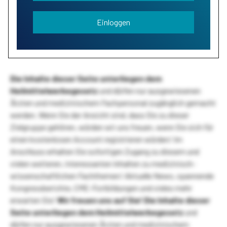
Einloggen
Die Inhalte dieser Seite unterliegen dem
Heilmittelwerbegesetz
und dürfen nur ausgewiesenen
Ärzten und medizinischem Fachpersonal zugänglich gemacht
werden. Wenn Sie der Ansicht sind, dass Sie zu dieser
Zielgruppe gehören, würden wir uns freuen, wenn Sie sich für
einen kostenlosen Account registrieren würden! Im
Anschluss erhalten Sie sofortigen Zugang zu diesem und
vielen weiteren, interessanten Inhalten zu medizinisch-
wissenschaftlichen Fachthemen! Aktuelle News, spannende
Kongressberichte, CME-Fortbildungen und vieles mehr
erwarten Sie!
Wir freuen uns auf Sie!
Die Inhalte dieser
Seite unterliegen dem Heilmittelwerbegesetz
und
dürfen nur ausgewiesenen Ärzten und medizinischem