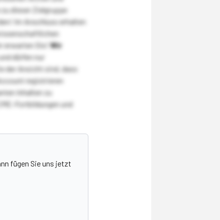
zu dieser Zielgruppe
den! Im Anschluss erhalten
wissenschaftlichen
r erwarten Sie!
Wir
und dürfen nur
 der Ansicht sind, dass
Account registrieren
nten Inhalten zu
CME-Fortbildungen und
nn fügen Sie uns jetzt