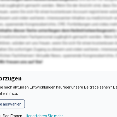
l zugänglich gemacht werden. Wenn Sie der Ansicht sind, dass Sie 
reuen, wenn Sie sich für einen kostenlosen Account registrieren wür
diesem und vielen weiteren, interessanten Inhalten zu medizinisch-
s, spannende Kongressberichte, CME-Fortbildungen und vieles meh
Inhalte dieser Seite unterliegen dem Heilmittelwerbegesetz
 medizinischem Fachpersonal zugänglich gemacht werden. Wenn Sie
ehören, würden wir uns freuen, wenn Sie sich für einen kostenlosen 
ten Sie sofortigen Zugang zu diesem und vielen weiteren, interessa
lichen Fachthemen! Aktuelle News, spannende Kongressberichte, 
Wir freuen uns auf Sie!
vorzugen
he nach aktuellen Entwicklungen häufiger unsere Beiträge sehen? Da
llen hinzu.
le auswählen
äufige Fragen:
Hier erfahren Sie mehr