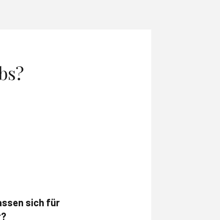
bs?
assen sich für
r?