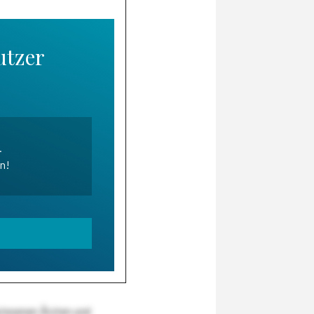
utzer
.
en!
wiesenen Ärzten und