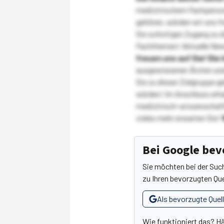
medizinischem Fachpersona
gehören, würden wir uns f
Sie sofortigen Zugang zu 
Fachthemen! Aktuelle New
freuen uns auf Sie!
Die 
ausgewiesenen Ärzten und
Sie zu dieser Zielgruppe g
würden! Im Anschluss erhal
medizinisch-wissenschaft
vieles mehr erwarten Sie!
Bei Google be
Sie möchten bei der Suc
zu Ihren bevorzugten Que
Als bevorzugte Quel
Wie funktioniert das? H