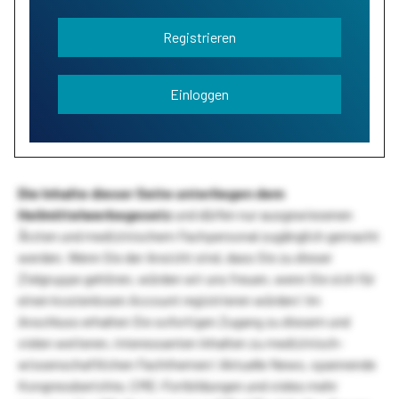
Registrieren
Einloggen
Die Inhalte dieser Seite unterliegen dem
Heilmittelwerbegesetz
und dürfen nur ausgewiesenen
Ärzten und medizinischem Fachpersonal zugänglich gemacht
werden. Wenn Sie der Ansicht sind, dass Sie zu dieser
Zielgruppe gehören, würden wir uns freuen, wenn Sie sich für
einen kostenlosen Account registrieren würden! Im
Anschluss erhalten Sie sofortigen Zugang zu diesem und
vielen weiteren, interessanten Inhalten zu medizinisch-
wissenschaftlichen Fachthemen! Aktuelle News, spannende
Kongressberichte, CME-Fortbildungen und vieles mehr