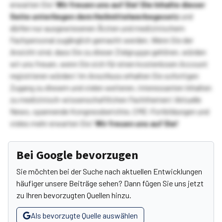
erwarten Sie!
Wir freuen uns auf Sie!
Die Inhalte dieser
Seite unterliegen dem Heilmittelwerbegesetz
und
dürfen nur ausgewiesenen Ärzten und medizinischem
Fachpersonal zugänglich gemacht werden. Wenn Sie der
Ansicht sind, dass Sie zu dieser Zielgruppe gehören, würden
wir uns freuen, wenn Sie sich für einen kostenlosen Account
registrieren würden! Im Anschluss erhalten Sie sofortigen
Zugang zu diesem und vielen weiteren, interessanten Inhalten
zu medizinisch-wissenschaftlichen Fachthemen! Aktuelle
News, spannende Kongressberichte, CME-Fortbildungen und
vieles mehr erwarten Sie!
Wir freuen uns auf Sie!
Bei Google bevorzugen
Sie möchten bei der Suche nach aktuellen Entwicklungen
häufiger unsere Beiträge sehen? Dann fügen Sie uns jetzt
zu Ihren bevorzugten Quellen hinzu.
Als bevorzugte Quelle auswählen