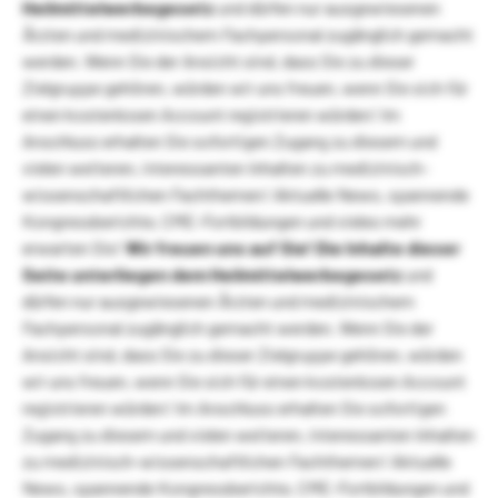
Heilmittelwerbegesetz
und dürfen nur ausgewiesenen
Ärzten und medizinischem Fachpersonal zugänglich gemacht
werden. Wenn Sie der Ansicht sind, dass Sie zu dieser
Zielgruppe gehören, würden wir uns freuen, wenn Sie sich für
einen kostenlosen Account registrieren würden! Im
Anschluss erhalten Sie sofortigen Zugang zu diesem und
vielen weiteren, interessanten Inhalten zu medizinisch-
wissenschaftlichen Fachthemen! Aktuelle News, spannende
Kongressberichte, CME-Fortbildungen und vieles mehr
erwarten Sie!
Wir freuen uns auf Sie!
Die Inhalte dieser
Seite unterliegen dem Heilmittelwerbegesetz
und
dürfen nur ausgewiesenen Ärzten und medizinischem
Fachpersonal zugänglich gemacht werden. Wenn Sie der
Ansicht sind, dass Sie zu dieser Zielgruppe gehören, würden
wir uns freuen, wenn Sie sich für einen kostenlosen Account
registrieren würden! Im Anschluss erhalten Sie sofortigen
Zugang zu diesem und vielen weiteren, interessanten Inhalten
zu medizinisch-wissenschaftlichen Fachthemen! Aktuelle
News, spannende Kongressberichte, CME-Fortbildungen und