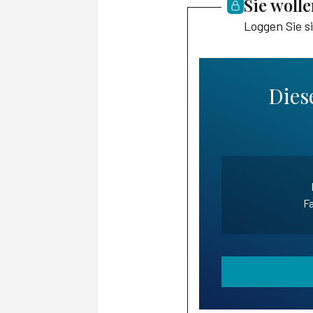
Sie woll
Loggen Sie s
Diese
Fa