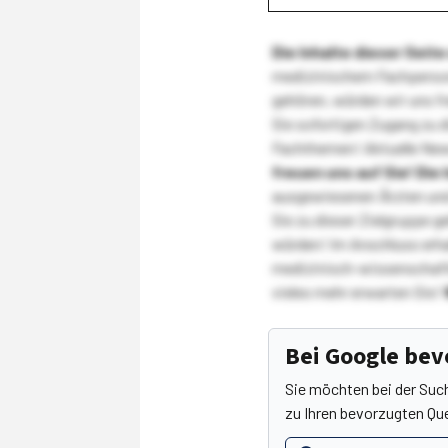
Die Inhalte dieser Sei
medizinischem Fachpersona
gehören, würden wir uns f
Sie sofortigen Zugang zu 
Fachthemen! Aktuelle New
freuen uns auf Sie!
Die 
ausgewiesenen Ärzten und
Sie zu dieser Zielgruppe g
würden! Im Anschluss erhal
medizinisch-wissenschaft
vieles mehr erwarten Sie!
Bei Google be
Sie möchten bei der Suc
zu Ihren bevorzugten Que