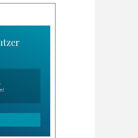
utzer
.
en!