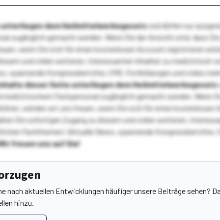
te unterliegen dem Heilmittelwerbegesetz
und dürfen nur ausge
l zugänglich gemacht werden. Wenn Sie der Ansicht sind, dass Sie 
reuen, wenn Sie sich für einen kostenlosen Account registrieren wür
diesem und vielen weiteren, interessanten Inhalten zu medizinisch-
s, spannende Kongressberichte, CME-Fortbildungen und vieles meh
Inhalte dieser Seite unterliegen dem Heilmittelwerbegesetz
 medizinischem Fachpersonal zugänglich gemacht werden. Wenn Sie
ehören, würden wir uns freuen, wenn Sie sich für einen kostenlosen 
ten Sie sofortigen Zugang zu diesem und vielen weiteren, interessa
lichen Fachthemen! Aktuelle News, spannende Kongressberichte, 
Wir freuen uns auf Sie!
vorzugen
he nach aktuellen Entwicklungen häufiger unsere Beiträge sehen? Da
llen hinzu.