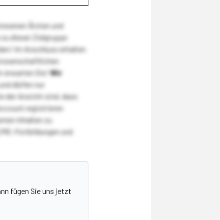
wiesenen Ärzten und
zu dieser Zielgruppe
den! Im Anschluss erhalten
wissenschaftlichen
r erwarten Sie!
Wir
und dürfen nur
 der Ansicht sind, dass
Account registrieren
nten Inhalten zu
CME-Fortbildungen und
nn fügen Sie uns jetzt