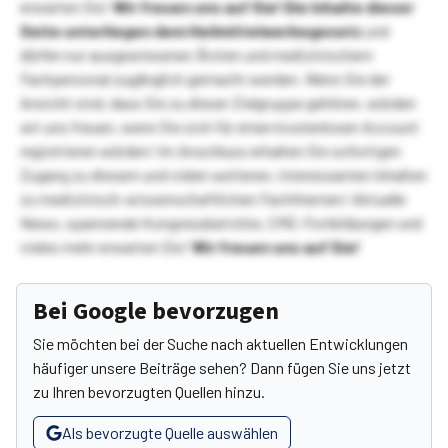
erwarten Sie!
Wir freuen uns auf Sie!
Die Inhalte dieser
Seite unterliegen dem Heilmittelwerbegesetz
und
dürfen nur ausgewiesenen Ärzten und medizinischem
Fachpersonal zugänglich gemacht werden. Wenn Sie der
Ansicht sind, dass Sie zu dieser Zielgruppe gehören, würden
wir uns freuen, wenn Sie sich für einen kostenlosen Account
registrieren würden! Im Anschluss erhalten Sie sofortigen
Zugang zu diesem und vielen weiteren, interessanten Inhalten
zu medizinisch-wissenschaftlichen Fachthemen! Aktuelle
News, spannende Kongressberichte, CME-Fortbildungen und
vieles mehr erwarten Sie!
Wir freuen uns auf Sie!
Bei Google bevorzugen
Sie möchten bei der Suche nach aktuellen Entwicklungen
häufiger unsere Beiträge sehen? Dann fügen Sie uns jetzt
zu Ihren bevorzugten Quellen hinzu.
Als bevorzugte Quelle auswählen