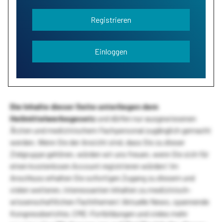
Registrieren
Einloggen
Die Inhalte dieser Seite unterliegen dem
Heilmittelwerbegesetz
und dürfen nur ausgewiesenen
Ärzten und medizinischem Fachpersonal zugänglich gemacht
werden. Wenn Sie der Ansicht sind, dass Sie zu dieser
Zielgruppe gehören, würden wir uns freuen, wenn Sie sich für
einen kostenlosen Account registrieren würden! Im
Anschluss erhalten Sie sofortigen Zugang zu diesem und
vielen weiteren, interessanten Inhalten zu medizinisch-
wissenschaftlichen Fachthemen! Aktuelle News, spannende
Kongressberichte, CME-Fortbildungen und vieles mehr