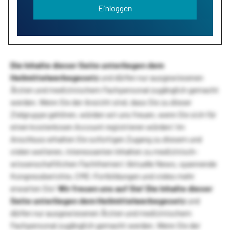
Einloggen
Die Inhalte dieser Seite unterliegen dem
Heilmittelwerbegesetz
und dürfen nur ausgewiesenen
Ärzten und medizinischem Fachpersonal zugänglich gemacht
werden. Wenn Sie der Ansicht sind, dass Sie zu dieser
Zielgruppe gehören, würden wir uns freuen, wenn Sie sich für
einen kostenlosen Account registrieren würden! Im
Anschluss erhalten Sie sofortigen Zugang zu diesem und
vielen weiteren, interessanten Inhalten zu medizinisch-
wissenschaftlichen Fachthemen! Aktuelle News, spannende
Kongressberichte, CME-Fortbildungen und vieles mehr
erwarten Sie!
Wir freuen uns auf Sie!
Die Inhalte dieser
Seite unterliegen dem Heilmittelwerbegesetz
und
dürfen nur ausgewiesenen Ärzten und medizinischem
Fachpersonal zugänglich gemacht werden. Wenn Sie der