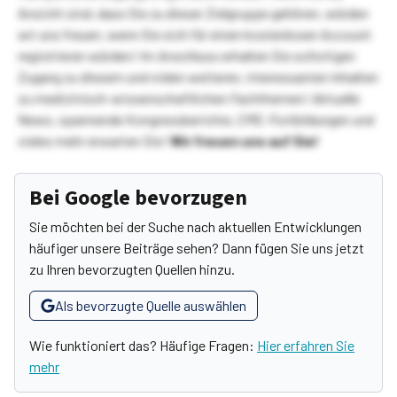
Ansicht sind, dass Sie zu dieser Zielgruppe gehören, würden
wir uns freuen, wenn Sie sich für einen kostenlosen Account
registrieren würden! Im Anschluss erhalten Sie sofortigen
Zugang zu diesem und vielen weiteren, interessanten Inhalten
zu medizinisch-wissenschaftlichen Fachthemen! Aktuelle
News, spannende Kongressberichte, CME-Fortbildungen und
vieles mehr erwarten Sie!
Wir freuen uns auf Sie!
Bei Google bevorzugen
Sie möchten bei der Suche nach aktuellen Entwicklungen
häufiger unsere Beiträge sehen? Dann fügen Sie uns jetzt
zu Ihren bevorzugten Quellen hinzu.
Als bevorzugte Quelle auswählen
Wie funktioniert das? Häufige Fragen:
Hier erfahren Sie
mehr