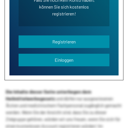
können Sie sich kostenlos
registrieren!
Registrieren
Einloggen
Die Inhalte dieser Seite unterliegen dem
Heilmittelwerbegesetz
und dürfen nur ausgewiesenen
Ärzten und medizinischem Fachpersonal zugänglich gemacht
werden. Wenn Sie der Ansicht sind, dass Sie zu dieser
Zielgruppe gehören, würden wir uns freuen, wenn Sie sich für
einen kostenlosen Account registrieren würden! Im