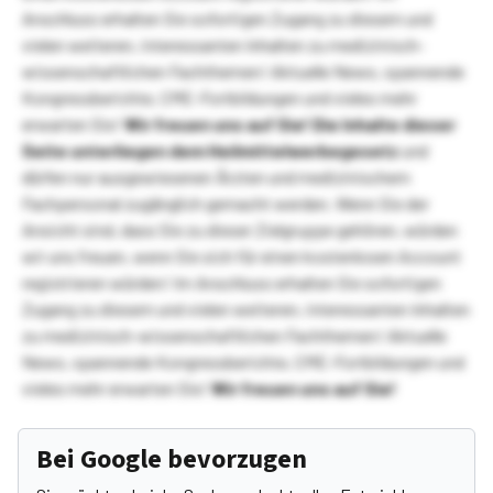
Anschluss erhalten Sie sofortigen Zugang zu diesem und
vielen weiteren, interessanten Inhalten zu medizinisch-
wissenschaftlichen Fachthemen! Aktuelle News, spannende
Kongressberichte, CME-Fortbildungen und vieles mehr
erwarten Sie!
Wir freuen uns auf Sie!
Die Inhalte dieser
Seite unterliegen dem Heilmittelwerbegesetz
und
dürfen nur ausgewiesenen Ärzten und medizinischem
Fachpersonal zugänglich gemacht werden. Wenn Sie der
Ansicht sind, dass Sie zu dieser Zielgruppe gehören, würden
wir uns freuen, wenn Sie sich für einen kostenlosen Account
registrieren würden! Im Anschluss erhalten Sie sofortigen
Zugang zu diesem und vielen weiteren, interessanten Inhalten
zu medizinisch-wissenschaftlichen Fachthemen! Aktuelle
News, spannende Kongressberichte, CME-Fortbildungen und
vieles mehr erwarten Sie!
Wir freuen uns auf Sie!
Bei Google bevorzugen