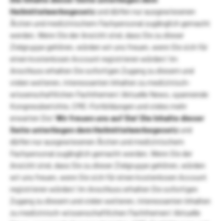
Heilmittelwerbegesetz
und dürfen nur ausgewiesenen
Ärzten und medizinischem Fachpersonal zugänglich gemacht
werden. Wenn Sie der Ansicht sind, dass Sie zu dieser
Zielgruppe gehören, würden wir uns freuen, wenn Sie sich für
einen kostenlosen Account registrieren würden! Im
Anschluss erhalten Sie sofortigen Zugang zu diesem und
vielen weiteren, interessanten Inhalten zu medizinisch-
wissenschaftlichen Fachthemen! Aktuelle News, spannende
Kongressberichte, CME-Fortbildungen und vieles mehr
erwarten Sie!
Wir freuen uns auf Sie!
Die Inhalte dieser
Seite unterliegen dem Heilmittelwerbegesetz
und
dürfen nur ausgewiesenen Ärzten und medizinischem
Fachpersonal zugänglich gemacht werden. Wenn Sie der
Ansicht sind, dass Sie zu dieser Zielgruppe gehören, würden
wir uns freuen, wenn Sie sich für einen kostenlosen Account
registrieren würden! Im Anschluss erhalten Sie sofortigen
Zugang zu diesem und vielen weiteren, interessanten Inhalten
zu medizinisch-wissenschaftlichen Fachthemen! Aktuelle