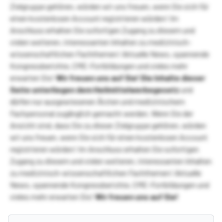
Zielgruppe gehören, würden wir uns freuen, wenn Sie sich für
einen kostenlosen Account registrieren würden! Im
Anschluss erhalten Sie sofortigen Zugang zu diesem und
vielen weiteren, interessanten Inhalten zu medizinisch-
wissenschaftlichen Fachthemen! Aktuelle News, spannende
Kongressberichte, CME-Fortbildungen und vieles mehr
erwarten Sie!
Wir freuen uns auf Sie!
Die Inhalte dieser
Seite unterliegen dem Heilmittelwerbegesetz
und
dürfen nur ausgewiesenen Ärzten und medizinischem
Fachpersonal zugänglich gemacht werden. Wenn Sie der
Ansicht sind, dass Sie zu dieser Zielgruppe gehören, würden
wir uns freuen, wenn Sie sich für einen kostenlosen Account
registrieren würden! Im Anschluss erhalten Sie sofortigen
Zugang zu diesem und vielen weiteren, interessanten Inhalten
zu medizinisch-wissenschaftlichen Fachthemen! Aktuelle
News, spannende Kongressberichte, CME-Fortbildungen und
vieles mehr erwarten Sie!
Wir freuen uns auf Sie!