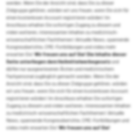
werden. Wenn Sie der Ansicht sind, dass Sie zu dieser
Zielgruppe gehören, würden wir uns freuen, wenn Sie sich für
einen kostenlosen Account registrieren würden! Im
Anschluss erhalten Sie sofortigen Zugang zu diesem und
vielen weiteren, interessanten Inhalten zu medizinisch-
wissenschaftlichen Fachthemen! Aktuelle News, spannende
Kongressberichte, CME-Fortbildungen und vieles mehr
erwarten Sie!
Wir freuen uns auf Sie!
Die Inhalte dieser
Seite unterliegen dem Heilmittelwerbegesetz
und
dürfen nur ausgewiesenen Ärzten und medizinischem
Fachpersonal zugänglich gemacht werden. Wenn Sie der
Ansicht sind, dass Sie zu dieser Zielgruppe gehören, würden
wir uns freuen, wenn Sie sich für einen kostenlosen Account
registrieren würden! Im Anschluss erhalten Sie sofortigen
Zugang zu diesem und vielen weiteren, interessanten Inhalten
zu medizinisch-wissenschaftlichen Fachthemen! Aktuelle
News, spannende Kongressberichte, CME-Fortbildungen und
vieles mehr erwarten Sie!
Wir freuen uns auf Sie!