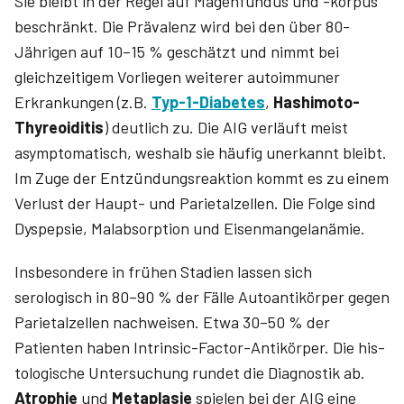
Sie bleibt in der Regel auf Magenfundus und -korpus
beschränkt. Die Prävalenz wird bei den über 80-
Jährigen auf 10–15 % geschätzt und nimmt bei
gleichzeitigem Vorliegen weiterer autoimmuner
Erkrankungen (z.B.
Typ-1-Diabetes
,
Hashimoto-
Thyreoiditis
) deutlich zu. Die AIG verläuft meist
asymptomatisch, weshalb sie häufig unerkannt bleibt.
Im Zuge der Entzündungsreaktion kommt es zu einem
Verlust der Haupt- und Parietalzellen. Die Folge sind
Dyspepsie, Malabsorption und Eisenmangelanämie.
Insbesondere in frühen Stadien lassen sich
serologisch in 80–90 % der Fälle Autoantikörper gegen
Parietalzellen nachweisen. Etwa 30–50 % der
Patienten haben Intrinsic-Factor-Antikörper. Die his­
tologische Untersuchung rundet die Diagnostik ab.
Atrophie
und
Metaplasie
spielen bei der AIG eine