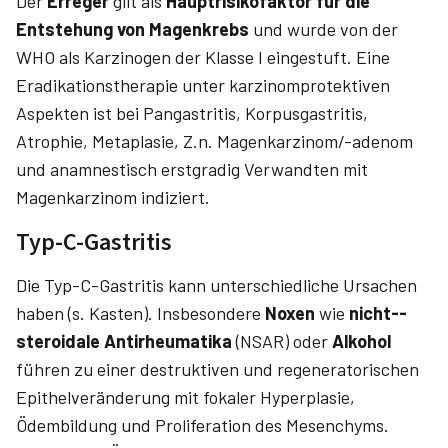
Der
Erreger
gilt als
Hauptrisikofaktor für die
Entstehung von Magenkrebs
und wurde von der
WHO als Karzinogen der Klasse I eingestuft. Eine
Eradikationstherapie unter karzinomprotektiven
Aspekten ist bei Pangastritis, Korpusgastritis,
Atrophie, Metaplasie, Z.n. Magenkarzinom/-adenom
und anamnestisch erstgradig Verwandten mit
Magenkarzinom indiziert.
Typ-C-Gastritis
Die Typ-C-Gastritis kann unterschiedliche Ursachen
haben (s. Kasten). Insbesondere
Noxen
wie
nicht-­
steroidale Antirheumatika
(NSAR) oder
Alkohol
führen zu einer destruktiven und regeneratorischen
Epithelveränderung mit fokaler Hyperplasie,
Ödembildung und Proliferation des Mesenchyms.